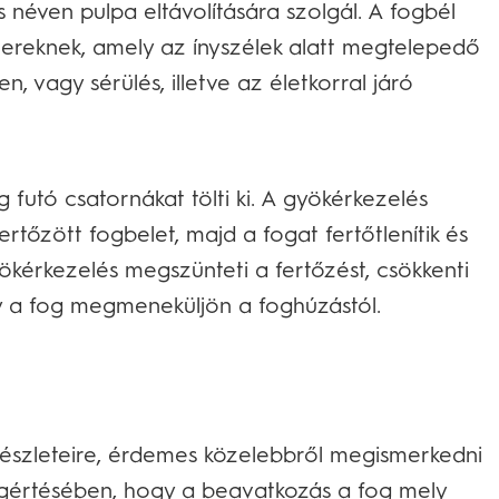
 néven pulpa eltávolítására szolgál. A fogbél
 ereknek, amely az ínyszélek alatt megtelepedő
 vagy sérülés, illetve az életkorral járó
futó csatornákat tölti ki. A gyökérkezelés
ertőzött fogbelet, majd a fogat fertőtlenítik és
ökérkezelés megszünteti a fertőzést, csökkenti
ogy a fog megmeneküljön a foghúzástól.
 részleteire, érdemes közelebbről megismerkedni
egértésében, hogy a beavatkozás a fog mely