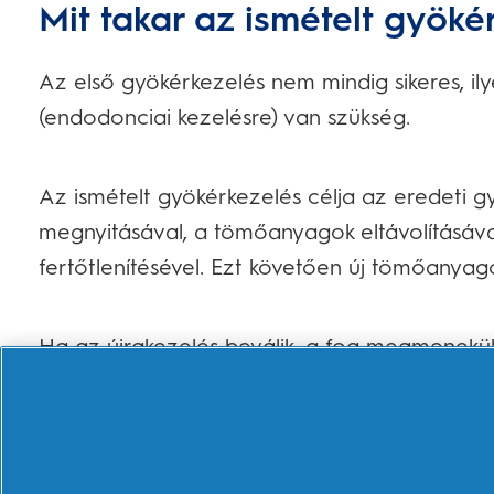
Mit takar az ismételt gyöké
Az első gyökérkezelés nem mindig sikeres, il
(endodonciai kezelésre) van szükség.
Az ismételt gyökérkezelés célja az eredeti gy
megnyitásával, a tömőanyagok eltávolításáva
fertőtlenítésével. Ezt követően új tömőanyag
Ha az újrakezelés beválik, a fog megmenekül 
ahogyan azt az eredeti gyökérkezelés is elői
Mikor van szükség ismételt