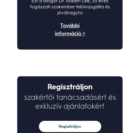
Ezt a blogot Dr. Robert Lee, 35 éves
fogászati szakember felülvizsgálta és
jóváhagyta
További
információ >
Regisztráljon
szakértői tanácsadásért és
exkluzív ajánlatokért
Regisztráljon