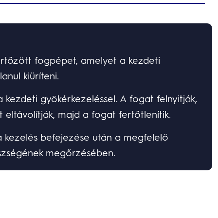
fertőzött fogpépet, amelyet a kezdeti
nul kiüríteni.
ezdeti gyökérkezeléssel. A fogat felnyitják,
ltávolítják, majd a fogat fertőtlenítik.
 a kezelés befejezése után a megfelelő
gészségének megőrzésében.