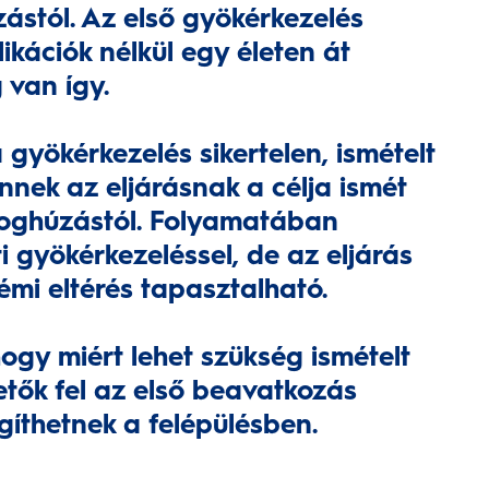
ástól. Az első gyökérkezelés
ikációk nélkül egy életen át
 van így.
gyökérkezelés sikertelen, ismételt
nnek az eljárásnak a célja ismét
foghúzástól. Folyamatában
 gyökérkezeléssel, de az eljárás
émi eltérés tapasztalható.
hogy miért lehet szükség ismételt
tők fel az első beavatkozás
egíthetnek a felépülésben.