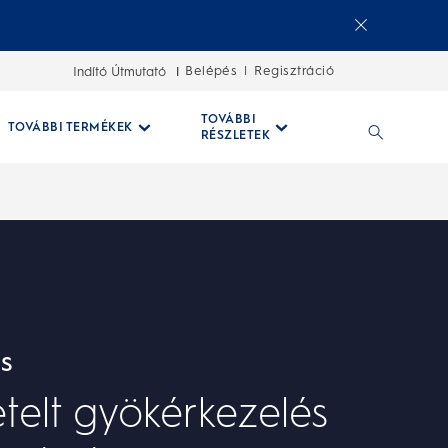
Belépés
Regisztráció
Indító Útmutató
|
TOVÁBBI
TOVÁBBI TERMÉKEK
RÉSZLETEK
ÉS
telt gyökérkezelés