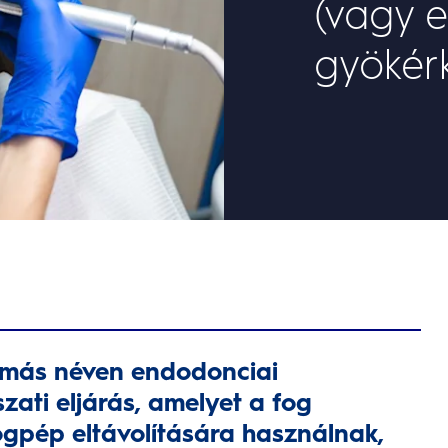
(vagy 
gyökér
y más néven endodonciai
zati eljárás, amelyet a fog
fogpép eltávolítására használnak,