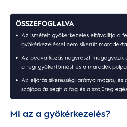
ÖSSZEFOGLALVA
Az ismételt gyökérkezelés eltávolítja a 
gyökérkezeléssel nem sikerült maradéktala
Az beavatkozás nagyrészt megegyezik a k
a régi gyökértömést és a maradék pulpát e
Az eljárás sikerességi aránya magas, és
szájápolás segít a fog és a szájüreg e
Mi az a gyökérkezelés?