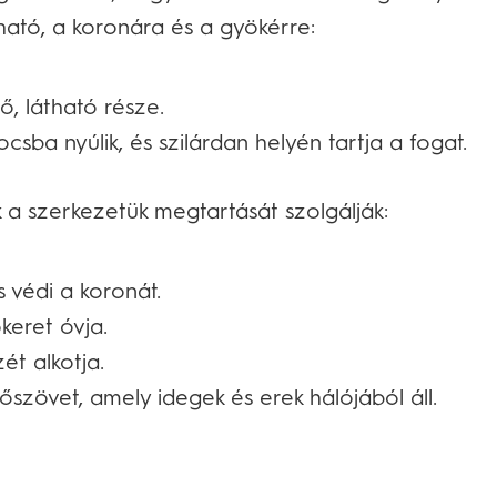
tható, a koronára és a gyökérre:
ő, látható része.
sba nyúlik, és szilárdan helyén tartja a fogat.
k a szerkezetük megtartását szolgálják:
védi a koronát.
eret óvja.
t alkotja.
szövet, amely idegek és erek hálójából áll.