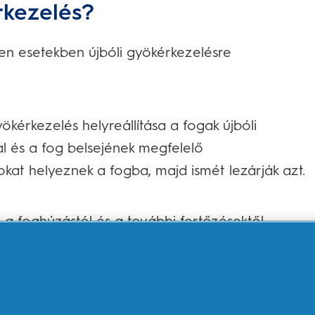
rkezelés?
yen esetekben újbóli gyökérkezelésre
ökérkezelés helyreállítása a fogak újbóli
l és a fog belsejének megfelelő
okat helyeznek a fogba, majd ismét lezárják azt.
a foghúzástól és a további fertőzésektől,
rányozta.
 gyökérkezelésre?