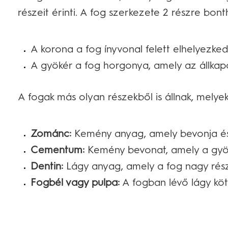
részeit érinti. A fog szerkezete 2 részre bon
A korona a fog ínyvonal felett elhelyezked
A gyökér a fog horgonya, amely az állkapoc
A fogak más olyan részekből is állnak, melye
Zománc:
Kemény anyag, amely bevonja és 
Cementum:
Kemény bevonat, amely a gyök
Dentin:
Lágy anyag, amely a fog nagy részé
Fogbél vagy pulpa:
A fogban lévő lágy kötő