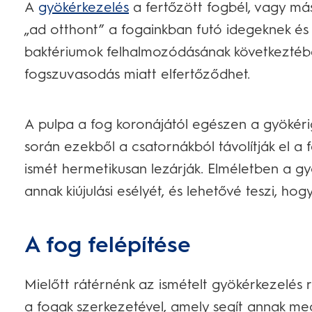
A
gyökérkezelés
a fertőzött fogbél, vagy más
„ad otthont” a fogainkban futó idegeknek és
baktériumok felhalmozódásának következtében,
fogszuvasodás miatt elfertőződhet.
A pulpa a fog koronájától egészen a gyökérig 
során ezekből a csatornákból távolítják el a f
ismét hermetikusan lezárják. Elméletben a gy
annak kiújulási esélyét, és lehetővé teszi, h
A fog felépítése
Mielőtt rátérnénk az ismételt gyökérkezelés
a fogak szerkezetével, amely segít annak m