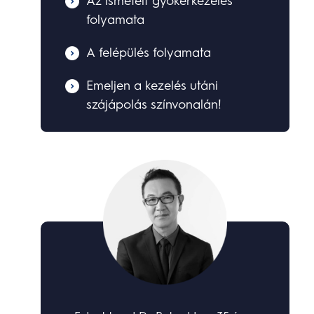
Az ismételt gyökérkezelés
folyamata
A felépülés folyamata
Emeljen a kezelés utáni
szájápolás színvonalán!