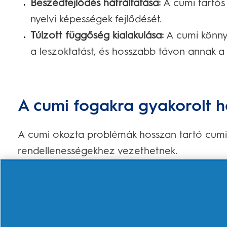
Beszédfejlődés hátráltatása:
A cumi tartós
nyelvi képességek fejlődését.
Túlzott függőség kialakulása:
A cumi könny
a leszoktatást, és hosszabb távon annak a n
A cumi fogakra gyakorolt 
A cumi okozta problémák hosszan tartó cumi
rendellenességekhez vezethetnek.
A tartós cumizás leggyakoribb fogászati köv
Mélyharapás/előre álló metszők:
A felső m