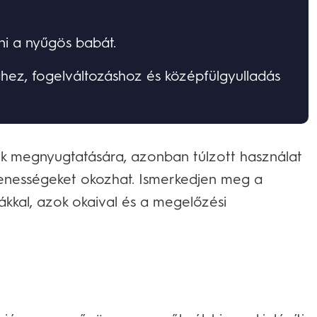
ni a nyűgös babát.
hez, fogelváltozáshoz és középfülgyulladás
k megnyugtatására, azonban túlzott használat
lenességeket okozhat. Ismerkedjen meg a
kkal, azok okaival és a megelőzési