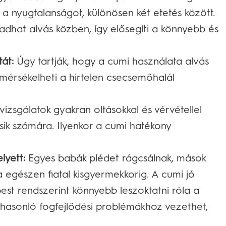
i a nyugtalanságot, különösen két etetés között.
dhat alvás közben, így elősegíti a könnyebb és
át:
Úgy tartják, hogy a cumi használata alvás
mérsékelheti a hirtelen csecsemőhalál
izsgálatok gyakran oltásokkal és vérvétellel
sik számára. Ilyenkor a cumi hatékony
lyett:
Egyes babák plédet rágcsálnak, mások
a egészen fiatal kisgyermekkorig. A cumi jó
pest rendszerint könnyebb leszoktatni róla a
 hasonló fogfejlődési problémákhoz vezethet,