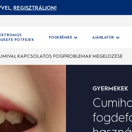
VEL,
REGISZTRÁLJON!
LEKTROMOS
FOGKRÉMEK
AJÁNLATOK
GKEFE PÓTFEJEK
UMIVAL KAPCSOLATOS FOGPROBLEMAK MEGELOZESE
GYERMEKEK
Cumiha
fogdefo
használ