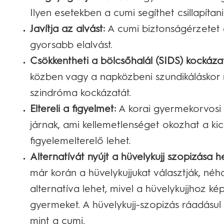
Ilyen esetekben a cumi segíthet csillapítan
Javítja az alvást:
A cumi biztonságérzetet a
gyorsabb elalvást.
Csökkentheti a bölcsőhalál (SIDS) kockázat
közben vagy a napközbeni szundikáláskor 
szindróma kockázatát.
Eltereli a figyelmet:
A korai gyermekorvosi v
járnak, ami kellemetlenséget okozhat a kic
figyelemelterelő lehet.
Alternatívát nyújt a hüvelykujj szopizása he
már korán a hüvelykujjukat választják, néh
alternatíva lehet, mivel a hüvelykujjhoz ké
gyermeket. A hüvelykujj-szopizás ráadásul
mint a cumi.