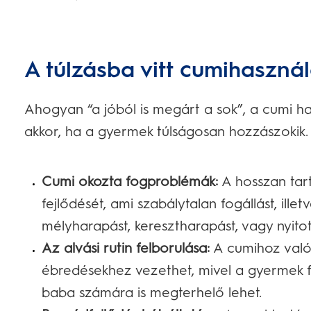
A túlzásba vitt cumihasznál
Ahogyan “a jóból is megárt a sok”, a cumi ha
akkor, ha a gyermek túlságosan hozzászokik. 
Cumi okozta fogproblémák:
A hosszan tar
fejlődését, ami szabálytalan fogállást, ill
mélyharapást, keresztharapást, vagy nyit
Az alvási rutin felborulása:
A cumihoz való 
ébredésekhez vezethet, mivel a gyermek felr
baba számára is megterhelő lehet.