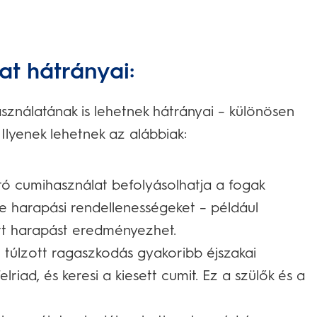
at hátrányai:
sználatának is lehetnek hátrányai – különösen
Ilyenek lehetnek az alábbiak:
tó cumihasználat befolyásolhatja a fogak
etve harapási rendellenességeket – például
ott harapást eredményezhet.
túlzott ragaszkodás gyakoribb éjszakai
iad, és keresi a kiesett cumit. Ez a szülők és a