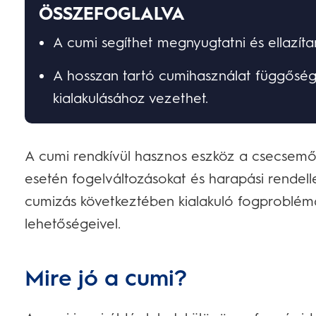
ÖSSZEFOGLALVA
A cumi segíthet megnyugtatni és ellazíta
A hosszan tartó cumihasználat függőség
kialakulásához vezethet.
A cumi rendkívül hasznos eszköz a csecsemő
esetén fogelváltozásokat és harapási rendel
cumizás következtében kialakuló fogproblémá
lehetőségeivel.
Mire jó a cumi?