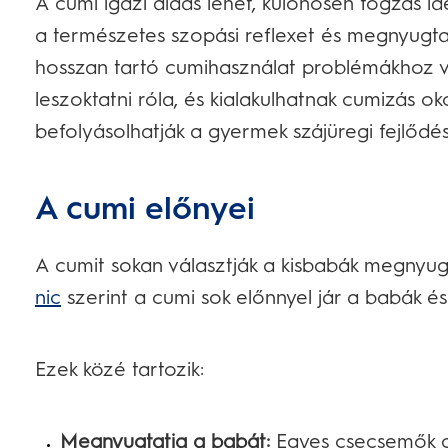
A cumi igazi áldás lehet, különösen fogzás id
a természetes szopási reflexet és megnyugta
hosszan tartó cumihasználat problémákhoz v
leszoktatni róla, és kialakulhatnak cumizás 
befolyásolhatják a gyermek szájüregi fejlődés
A cumi előnyei
A cumit sokan választják a kisbabák megnyu
nic
szerint a cumi sok előnnyel jár a babák é
Ezek közé tartozik:
Megnyugtatja a babát:
Egyes csecsemők gya