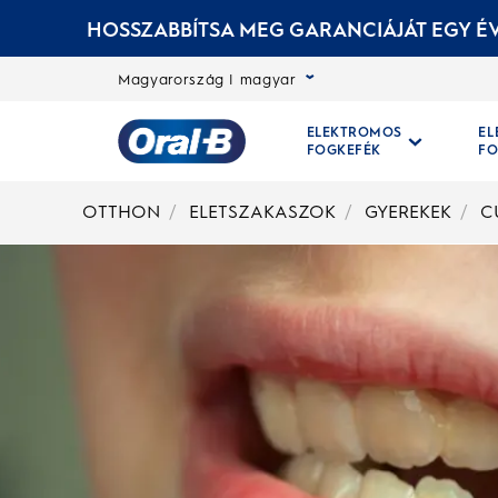
HOSSZABBÍTSA MEG GARANCIÁJÁT EGY ÉV
Magyarország | magyar
ELEKTROMOS
E
FOGKEFÉK
FO
Kezdőoldal
OTTHON
ELETSZAKASZOK
GYEREKEK
C