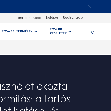
Belépés
Regisztráció
Indító Útmutató
|
TOVÁBBI
TOVÁBBI TERMÉKEK
RÉSZLETEK
sználat okozta
rmitás: a tartós
at hatásai és