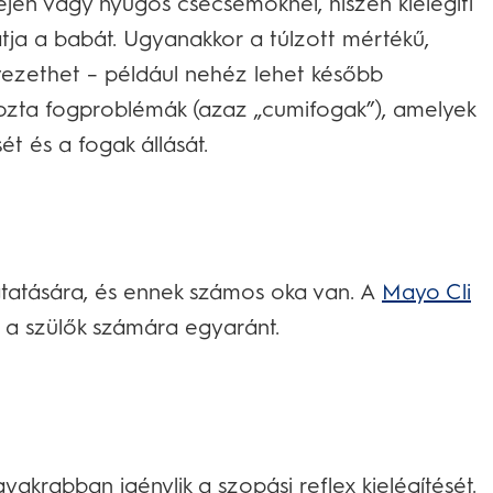
ején vagy nyűgös csecsemőknél, hiszen kielégíti
tja a babát. Ugyanakkor a túlzott mértékű,
ezethet – például nehéz lehet később
okozta fogproblémák (azaz „cumifogak”), amelyek
ét és a fogak állását.
gtatására, és ennek számos oka van. A
Mayo Cli
s a szülők számára egyaránt.
krabban igénylik a szopási reflex kielégítését.