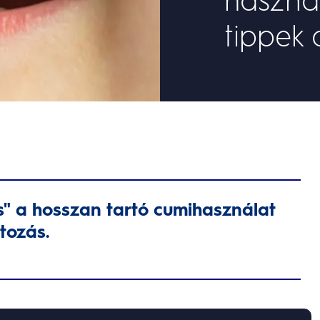
tippek
s" a hosszan tartó cumihasználat
tozás.