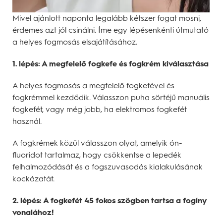
Mivel ajánlott naponta legalább kétszer fogat mosni,
érdemes azt jól csinálni. Íme egy lépésenkénti útmutató
a helyes fogmosás elsajátításához.
1. lépés: A megfelelő fogkefe és fogkrém kiválasztása
A helyes fogmosás a megfelelő fogkefével és
fogkrémmel kezdődik. Válasszon puha sörtéjű manuális
fogkefét, vagy még jobb, ha elektromos fogkefét
használ.
A fogkrémek közül válasszon olyat, amelyik ón-
fluoridot tartalmaz, hogy csökkentse a lepedék
felhalmozódását és a fogszuvasodás kialakulásának
kockázatát.
2. lépés: A fogkefét 45 fokos szögben tartsa a fogíny
vonalához!