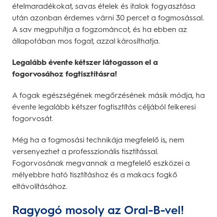
ételmaradékokat, savas ételek és italok fogyasztása
után azonban érdemes várni 30 percet a fogmosással.
A sav megpuhítja a fogzománcot, és ha ebben az
állapotában mos fogat, azzal károsíthatja.
Legalább évente kétszer látogasson el a
fogorvosához fogtisztításra!
A fogak egészségének megőrzésének másik módja, ha
évente legalább kétszer fogtisztítás céljából felkeresi
fogorvosát.
Még ha a fogmosási technikája megfelelő is, nem
versenyezhet a professzionális tisztítással.
Fogorvosának megvannak a megfelelő eszközei a
mélyebbre ható tisztításhoz és a makacs fogkő
eltávolításához.
Ragyogó mosoly az Oral-B-vel!