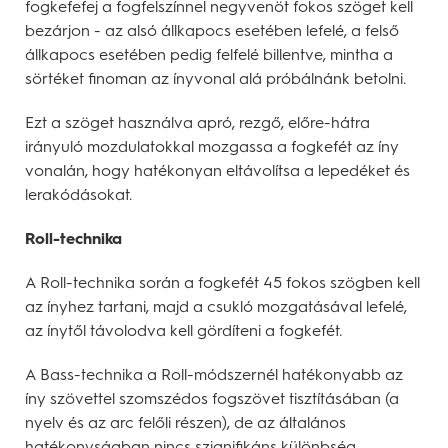
fogkefefej a fogfelszínnel negyvenöt fokos szöget kell
bezárjon - az alsó állkapocs esetében lefelé, a felső
állkapocs esetében pedig felfelé billentve, mintha a
sörtéket finoman az ínyvonal alá próbálnánk betolni.
Ezt a szöget használva apró, rezgő, előre-hátra
irányuló mozdulatokkal mozgassa a fogkefét az íny
vonalán, hogy hatékonyan eltávolítsa a lepedéket és
lerakódásokat.
Roll-technika
A Roll-technika során a fogkefét 45 fokos szögben kell
az ínyhez tartani, majd a csukló mozgatásával lefelé,
az ínytől távolodva kell gördíteni a fogkefét.
A Bass-technika a Roll-módszernél hatékonyabb az
íny szövettel szomszédos fogszövet tisztításában (a
nyelv és az arc felőli részen), de az általános
hatékonyságban nincs szignifikáns különbség.