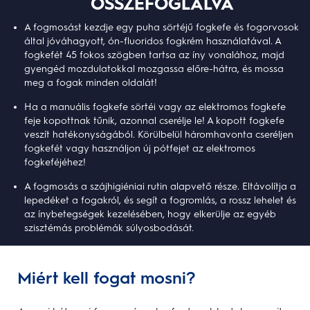
ÖSSZEFOGLALVA
A fogmosást kezdje egy puha sörtéjű fogkefe és fogorvosok
által jóváhagyott, ón-fluoridos fogkrém használatával. A
fogkefét 45 fokos szögben tartsa az íny vonalához, majd
gyengéd mozdulatokkal mozgassa előre-hátra, és mossa
meg a fogak minden oldalát!
Ha a manuális fogkefe sörtéi vagy az elektromos fogkefe
feje kopottnak tűnik, azonnal cserélje le! A kopott fogkefe
veszít hatékonyságából. Körülbelül háromhavonta cseréljen
fogkefét vagy használjon új pótfejet az elektromos
fogkeféjéhez!
A fogmosás a szájhigiéniai rutin alapvető része. Eltávolítja a
lepedéket a fogakról, és segít a fogromlás, a rossz lehelet és
az ínybetegségek kezelésében, hogy elkerülje az egyéb
szisztémás problémák súlyosbodását.
Miért kell fogat mosni?