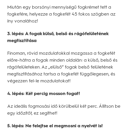
Miután egy borsónyi mennyiségű fogkrémet tett a
fogkefére, helyezze a fogkefét 45 fokos szögben az
íny vonalához!
3. lépés: A fogak külső, belső és rágófelületének
megtisztítása
Finoman, rövid mozdulatokkal mozgassa a fogkefét
előre-hátra a fogak minden oldalán: a külső, belső és
rágófelületeken. Az „elülső” fogak belső felületének
megtisztításához tartsa a fogkefét függőlegesen, és
végezzen fel-le mozdulatokat!
4. lépés: Két percig mosson fogat!
Az ideális fogmosási idő körülbelül két perc. Állítson be
egy időzítőt, ez segíthet!
5. lépés: Ne felejtse el megmosni a nyelvét is!