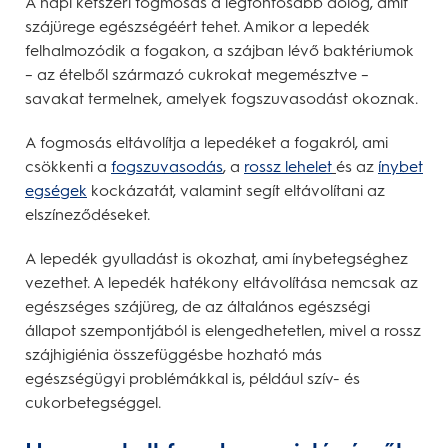
A napi kétszeri fogmosás a legfontosabb dolog, amit
szájürege egészségéért tehet. Amikor a lepedék
felhalmozódik a fogakon, a szájban lévő baktériumok
– az ételből származó cukrokat megemésztve –
savakat termelnek, amelyek fogszuvasodást okoznak.
A fogmosás eltávolítja a lepedéket a fogakról, ami
csökkenti a
fogszuvasodás
, a
rossz lehelet
és az
ínybet
egségek
kockázatát, valamint segít eltávolítani az
elszíneződéseket.
A lepedék gyulladást is okozhat, ami ínybetegséghez
vezethet. A lepedék hatékony eltávolítása nemcsak az
egészséges szájüreg, de az általános egészségi
állapot szempontjából is elengedhetetlen, mivel a rossz
szájhigiénia összefüggésbe hozható más
egészségügyi problémákkal is, például szív- és
cukorbetegséggel.