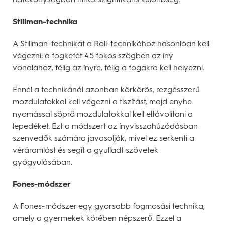
Stillman-technika
A Stillman-technikát a Roll-technikához hasonlóan kell
végezni: a fogkefét 45 fokos szögben az íny
vonalához, félig az ínyre, félig a fogakra kell helyezni.
Ennél a technikánál azonban körkörös, rezgésszerű
mozdulatokkal kell végezni a tiszítást, majd enyhe
nyomással söprő mozdulatokkal kell eltávolítani a
lepedéket. Ezt a módszert az ínyvisszahúzódásban
szenvedők számára javasolják, mivel ez serkenti a
véráramlást és segít a gyulladt szövetek
gyógyulásában.
Fones-módszer
A Fones-módszer egy gyorsabb fogmosási technika,
amely a gyermekek körében népszerű. Ezzel a