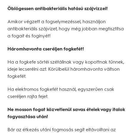
Öblögessen antibakteriális hatású szájvízzel!
Amikor végzett a fogselymezéssel, használjon
antibakteriális szájvizet, hogy még jobban megtisztítsa
a fogait és fogínyét!
Háromhavonta cseréljen fogkefét!
Ha a fogkefe sörtéi szétállnak vagy kopottnak tűnnek,
ideje lecserélni azt. Körülbelül háromhavonta váltson
fogkefét.
Ha elektromos fogkefét használ, egyszerűen csak
cseréljen rajta fejet.
Ne mosson fogat közvetlenül savas ételek vagy italok
fogyasztása után!
Bár az étkezés utáni fogmosás segít eltávolítani az