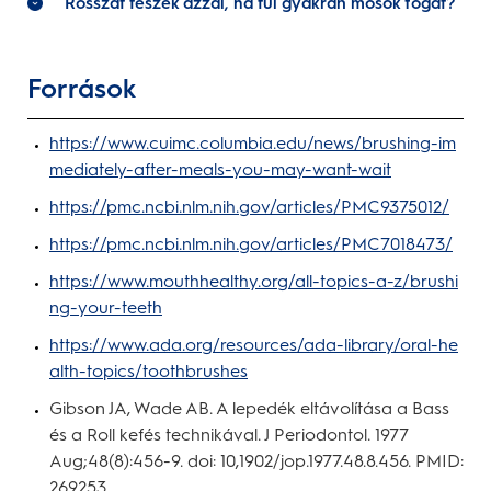
Rosszat teszek azzal, ha túl gyakran mosok fogat?
Források
https://www.cuimc.columbia.edu/news/brushing-im
mediately-after-meals-you-may-want-wait
https://pmc.ncbi.nlm.nih.gov/articles/PMC9375012/
https://pmc.ncbi.nlm.nih.gov/articles/PMC7018473/
https://www.mouthhealthy.org/all-topics-a-z/brushi
ng-your-teeth
https://www.ada.org/resources/ada-library/oral-he
alth-topics/toothbrushes
Gibson JA, Wade AB. A lepedék eltávolítása a Bass
és a Roll kefés technikával. J Periodontol. 1977
Aug;48(8):456-9. doi: 10,1902/jop.1977.48.8.456. PMID:
269253.