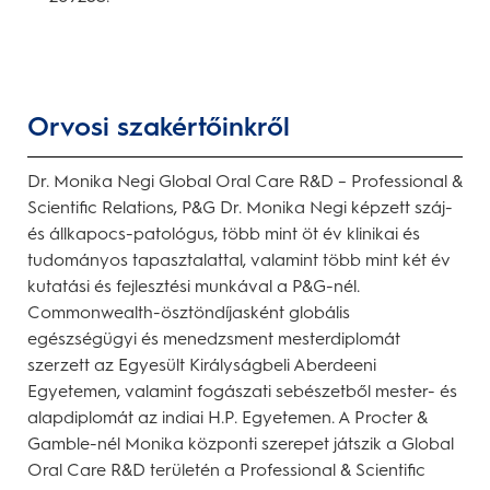
Orvosi szakértőinkről
Dr. Monika Negi Global Oral Care R&D – Professional &
Scientific Relations, P&G Dr. Monika Negi képzett száj-
és állkapocs-patológus, több mint öt év klinikai és
tudományos tapasztalattal, valamint több mint két év
kutatási és fejlesztési munkával a P&G-nél.
Commonwealth-ösztöndíjasként globális
egészségügyi és menedzsment mesterdiplomát
szerzett az Egyesült Királyságbeli Aberdeeni
Egyetemen, valamint fogászati sebészetből mester- és
alapdiplomát az indiai H.P. Egyetemen. A Procter &
Gamble-nél Monika központi szerepet játszik a Global
Oral Care R&D területén a Professional & Scientific