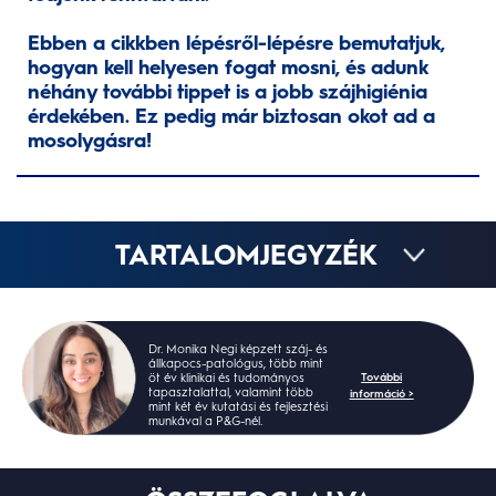
Ebben a cikkben lépésről-lépésre bemutatjuk,
hogyan kell helyesen fogat mosni, és adunk
néhány további tippet is a jobb szájhigiénia
érdekében. Ez pedig már biztosan okot ad a
mosolygásra!
TARTALOMJEGYZÉK
Dr. Monika Negi képzett száj- és
állkapocs-patológus, több mint
További
öt év klinikai és tudományos
tapasztalattal, valamint több
információ >
mint két év kutatási és fejlesztési
munkával a P&G-nél.