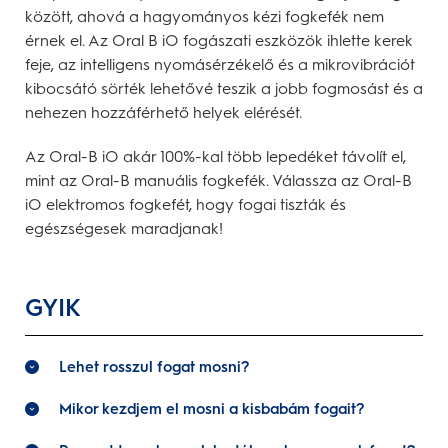
között, ahová a hagyományos kézi fogkefék nem
érnek el. Az Oral B iO fogászati eszközök ihlette kerek
feje, az intelligens nyomásérzékelő és a mikrovibrációt
kibocsátó sörték lehetővé teszik a jobb fogmosást és a
nehezen hozzáférhető helyek elérését.
Az Oral-B iO akár 100%-kal több lepedéket távolít el,
mint az Oral-B manuális fogkefék. Válassza az Oral-B
iO elektromos fogkefét, hogy fogai tiszták és
egészségesek maradjanak!
GYIK
Lehet rosszul fogat mosni?
Mikor kezdjem el mosni a kisbabám fogait?