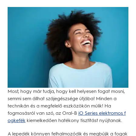
Most, hogy már tudja, hogy kell helyesen fogat mosni,
semmi sem állhat szájegészsége útjába! Minden a
technikán és a megfelelő eszközökön múlik! Ha
fogmosásról van szó, az Oral-B
iO Series elektromos f
ogkefék
kiemelkedően hatékony tisztítást nyújtanak.
A lepedék könnyen felhalmozódik és megbújik a fogak