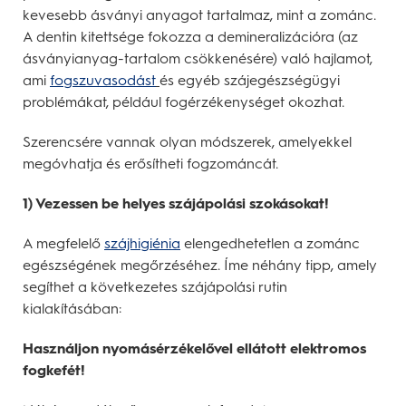
kevesebb ásványi anyagot tartalmaz, mint a zománc.
A dentin kitettsége fokozza a demineralizációra (az
ásványianyag-tartalom csökkenésére) való hajlamot,
ami
fogszuvasodást
és egyéb szájegészségügyi
problémákat, például fogérzékenységet okozhat.
Szerencsére vannak olyan módszerek, amelyekkel
megóvhatja és erősítheti fogzománcát.
1) Vezessen be helyes szájápolási szokásokat!
A megfelelő
szájhigiénia
elengedhetetlen a zománc
egészségének megőrzéséhez. Íme néhány tipp, amely
segíthet a következetes szájápolási rutin
kialakításában:
Használjon nyomásérzékelővel ellátott elektromos
fogkefét!