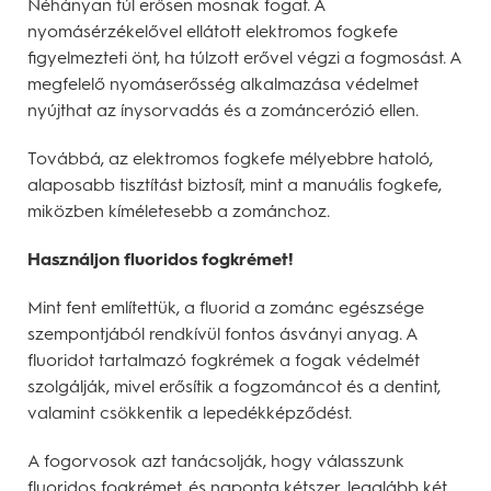
Néhányan túl erősen mosnak fogat. A
nyomásérzékelővel ellátott elektromos fogkefe
figyelmezteti önt, ha túlzott erővel végzi a fogmosást. A
megfelelő nyomáserősség alkalmazása védelmet
nyújthat az ínysorvadás és a zománcerózió ellen.
Továbbá, az elektromos fogkefe mélyebbre hatoló,
alaposabb tisztítást biztosít, mint a manuális fogkefe,
miközben kíméletesebb a zománchoz.
Használjon fluoridos fogkrémet!
Mint fent említettük, a fluorid a zománc egészsége
szempontjából rendkívül fontos ásványi anyag. A
fluoridot tartalmazó fogkrémek a fogak védelmét
szolgálják, mivel erősítik a fogzománcot és a dentint,
valamint csökkentik a lepedékképződést.
A fogorvosok azt tanácsolják, hogy válasszunk
fluoridos fogkrémet, és naponta kétszer, legalább két