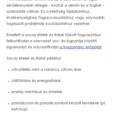
sérülékenyebb rétegei – köztük a dentin és a fogbél –
szabaddá válnak. Ez a kitettség fájdalomhoz,
érzékenységhez, fogszuvasodáshoz vagy súlyosabb
fogászati problémák kockázatához vezethet.
Emellett a savas ételek és italok túlzott fogyasztása
felboríthatja a szervezet sav- és lúgszintje közötti
egyensúlyt, és súlyosbíthatja
a fogzománc erózióját
.
Savas ételek és italok például:
citrusfélék, mint a narancs, citrom, lime
üdítőitalok és energiaitalok
ecetes mártások és öntetek
paradicsom és paradicsomból készült termékek (pl.
ketchup)