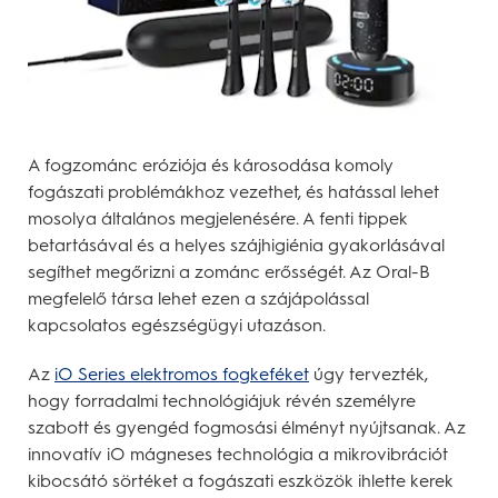
A fogzománc eróziója és károsodása komoly
fogászati problémákhoz vezethet, és hatással lehet
mosolya általános megjelenésére. A fenti tippek
betartásával és a helyes szájhigiénia gyakorlásával
segíthet megőrizni a zománc erősségét. Az Oral-B
megfelelő társa lehet ezen a szájápolással
kapcsolatos egészségügyi utazáson.
Az
iO Series elektromos fogkeféket
úgy tervezték,
hogy forradalmi technológiájuk révén személyre
szabott és gyengéd fogmosási élményt nyújtsanak. Az
innovatív iO mágneses technológia a mikrovibrációt
kibocsátó sörtéket a fogászati eszközök ihlette kerek