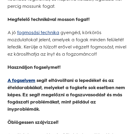
percig mossunk fogat.
Megfelelő technikával mosson fogat!
A jó
fogmosási technika
gyengéd, körkörös
mozdulatokat jelent, amelyek a fogak minden felületét
lefedik. Kerülje a túlzott erővel végzett fogmosást, mivel
ez károsíthatja az ínyt és a fogzománcot!
Használjon fogselymet!
A fogselyem
segít eltávolítani a lepedéket és az
ételdarabkákat, melyeket a fogkefe sok esetben nem
képes. Ez segít megelőzni a fogszuvasodást és más
fogászati problémákat, mint például az
ínyproblémák.
Öblögessen szájvízzel!