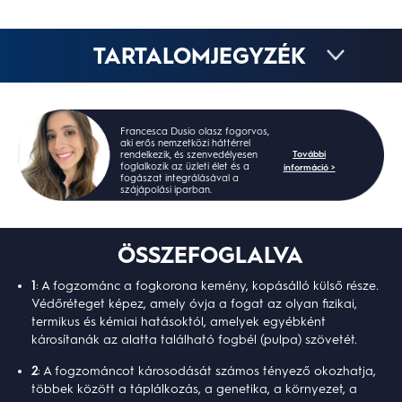
TARTALOMJEGYZÉK
Francesca Dusio olasz fogorvos,
aki erős nemzetközi háttérrel
További
rendelkezik, és szenvedélyesen
foglalkozik az üzleti élet és a
információ >
fogászat integrálásával a
szájápolási iparban.
ÖSSZEFOGLALVA
1
: A fogzománc a fogkorona kemény, kopásálló külső része.
Védőréteget képez, amely óvja a fogat az olyan fizikai,
termikus és kémiai hatásoktól, amelyek egyébként
károsítanák az alatta található fogbél (pulpa) szövetét.
2
: A fogzománcot károsodását számos tényező okozhatja,
többek között a táplálkozás, a genetika, a környezet, a