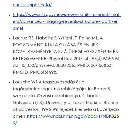
enesis-imperfecta/
https://www.nih.gov/news-events/nih-research-matt
ers/advanced-imaging-reveals-structure-tooth-en
amel
Lacruz RS, Habelitz S, Wright JT, Paine ML. A
FOGZOMÁNC KIALAKULÁSA ÉS ENNEK
KÖVETKEZMÉNYEI A SZÁJÜREGI EGÉSZSÉGRE ÉS
BETEGSÉGEKRE. Physiol Rev. 2017 Jul 1;97(3):939-993.
doi: 10,1152/physrev.00030.2016. PMID: 28468833;
PMCID: PMC6151498.
Loesche WJ. A fogszuvasodás és a
fogágybetegségek mikrobiológiája. In: Baron S,
szerkesztő. Orvosi mikrobiológia. 4. kiadás.
Galveston (TX): University of Texas Medical Branch
at Galveston; 1996. 99. fejezet. Elérhető a következő
címen:
https://www.ncbi.nlm.nih.gov/books/NBK825
9/