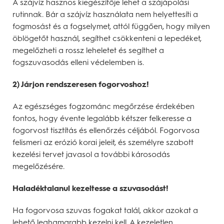
A szájvíz hasznos kiegészítője lehet a szájápolási
rutinnak. Bár a szájvíz használata nem helyettesíti a
fogmosást és a fogselymet, attól függően, hogy milyen
öblögetőt használ, segíthet csökkenteni a lepedéket,
megelőzheti a rossz leheletet és segíthet a
fogszuvasodás elleni védelemben is.
2) Járjon rendszeresen fogorvoshoz!
Az egészséges fogzománc megőrzése érdekében
fontos, hogy évente legalább kétszer felkeresse a
fogorvost tisztítás és ellenőrzés céljából. Fogorvosa
felismeri az erózió korai jeleit, és személyre szabott
kezelési tervet javasol a további károsodás
megelőzésére.
Haladéktalanul kezeltesse a szuvasodást!
Ha fogorvosa szuvas fogakat talál, akkor azokat a
lehető leghamarabb kezelni kell. A kezeletlen