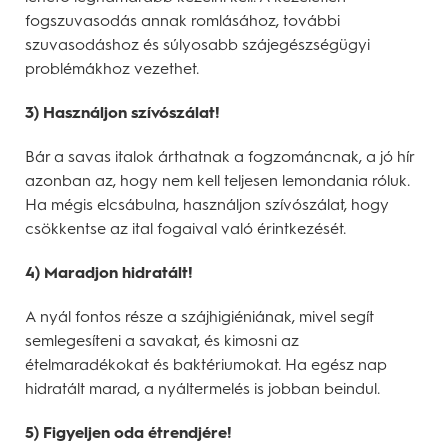
fogszuvasodás annak romlásához, további
szuvasodáshoz és súlyosabb szájegészségügyi
problémákhoz vezethet.
3) Használjon szívószálat!
Bár a savas italok árthatnak a fogzománcnak, a jó hír
azonban az, hogy nem kell teljesen lemondania róluk.
Ha mégis elcsábulna, használjon szívószálat, hogy
csökkentse az ital fogaival való érintkezését.
4) Maradjon hidratált!
A nyál fontos része a szájhigiéniának, mivel segít
semlegesíteni a savakat, és kimosni az
ételmaradékokat és baktériumokat. Ha egész nap
hidratált marad, a nyáltermelés is jobban beindul.
5) Figyeljen oda étrendjére!