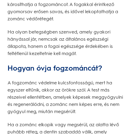
károsíthatja a fogzománcot. A fogakkal érintkező
gyomorsav erősen savas, és idővel lekoptathatja a
zománc védőrétegét.
Ha olyan betegségben szenved, amely gyakori
hányással jár, nemcsak az általános egészségi
állapota, hanem a fogai egészsége érdekében is
feltétlenül kezeltetnie kell magát.
Hogyan óvja fogzománcát?
A fogzománc védelme kulcsfontosságú, mert ha
egyszer eltűnik, akkor az örökre szól. A test más
részeivel ellentétben, amelyek képesek meggyógyulni
és regenerálódni, a zománc nem képes erre, és nem
gyógyul meg, miután megsérült.
Ha a zománc elkopik vagy megsérül, az alatta lévő
puhább réteg, a dentin szabaddá válik, amely