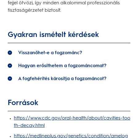
fejjel ötvözi, így minden alkalommal professzionális
tisztaságérzetet biztosít.
Gyakran ismételt kérdések
Visszanőhet-e a fogzománc?
Hogyan erősíthetem a fogzománcomat?
A fogfehérítés károsítja a fogzománcot?
Források
https://www.cdc.gov/oral-health/about/cavities-too
th-decay.html
https://medlineplus.gov/genetics/condition/amelog