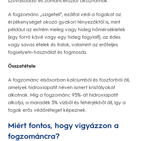
szuvasodást és zománceróziót okozhatnak.
A fogzománc „szigeteli”, ezáltal védi a fogakat az
érzékenységet okozó gyakori tényezőktől is, mint
például az extrém meleg vagy hideg hőmérsékletek
(egy forró kávé vagy egy hideg fagylalt), az édes
vagy savas ételek és italok, valamint az erőteljes
fogselyem-használat és fogmosás.
Összetétele
A fogzománc elsősorban kalciumból és foszforból áll,
amelyek hidroxiapatit néven ismert kristályokat
alkotnak. Míg a fogzománc 95%-át hidroxiapatit
alkotja, a maradék 5% vízből és fehérjékből áll, így a
fogak erős védőréteget képeznek.
Miért fontos, hogy vigyázzon a
fogzománcra?