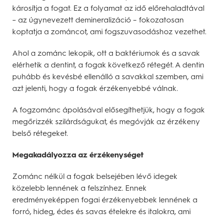
károsítja a fogat. Ez a folyamat az idő előrehaladtával
– az úgynevezett demineralizáció – fokozatosan
koptatja a zománcot, ami fogszuvasodáshoz vezethet.
Ahol a zománc lekopik, ott a baktériumok és a savak
elérhetik a dentint, a fogak következő rétegét. A dentin
puhább és kevésbé ellenálló a savakkal szemben, ami
azt jelenti, hogy a fogak érzékenyebbé válnak.
A fogzománc ápolásával elősegíthetjük, hogy a fogak
megőrizzék szilárdságukat, és megóvják az érzékeny
belső rétegeket.
Megakadályozza az érzékenységet
Zománc nélkül a fogak belsejében lévő idegek
közelebb lennének a felszínhez. Ennek
eredményeképpen fogai érzékenyebbek lennének a
forró, hideg, édes és savas ételekre és italokra, ami