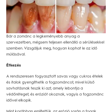
Bár a zománc a legkeményebb anyag a
szervezetben, mégsem teljesen ellenálló a sérülésekkel
szemben. Vizsgáljuk meg, hogyan kophat le az idő
múlásával.
Étkezés
A rendszeresen fogyasztott savas vagy cukros ételek
és italok gyengíthetik a fogzománcot, mivel külső
savhatásnak teszik ki azt, amely lebontja a
védőréteget, és eróziót okoznak, vagyis a fogzománc
idővel elkopik.
Mint korábban említettük, az erózió során a fogak