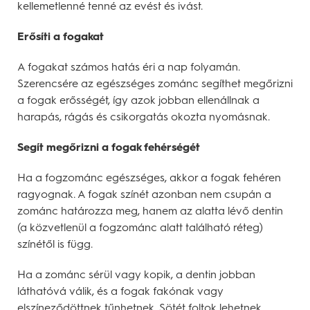
kellemetlenné tenné az evést és ivást.
Erősíti a fogakat
A fogakat számos hatás éri a nap folyamán.
Szerencsére az egészséges zománc segíthet megőrizni
a fogak erősségét, így azok jobban ellenállnak a
harapás, rágás és csikorgatás okozta nyomásnak.
Segít megőrizni a fogak fehérségét
Ha a fogzománc egészséges, akkor a fogak fehéren
ragyognak. A fogak színét azonban nem csupán a
zománc határozza meg, hanem az alatta lévő dentin
(a közvetlenül a fogzománc alatt található réteg)
színétől is függ.
Ha a zománc sérül vagy kopik, a dentin jobban
láthatóvá válik, és a fogak fakónak vagy
elszíneződöttnek tűnhetnek. Sötét foltok lehetnek