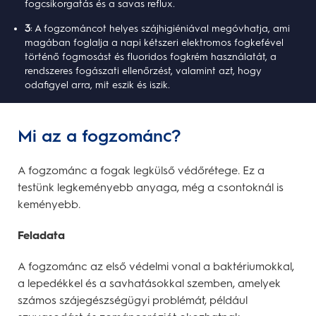
fogcsikorgatás és a savas reflux.
3
: A fogzománcot helyes szájhigiéniával megóvhatja, ami
magában foglalja a napi kétszeri elektromos fogkefével
történő fogmosást és fluoridos fogkrém használatát, a
rendszeres fogászati ellenőrzést, valamint azt, hogy
odafigyel arra, mit eszik és iszik.
Mi az a fogzománc?
A fogzománc a fogak legkülső védőrétege. Ez a
testünk legkeményebb anyaga, még a csontoknál is
keményebb.
Feladata
A fogzománc az első védelmi vonal a baktériumokkal,
a lepedékkel és a savhatásokkal szemben, amelyek
számos szájegészségügyi problémát, például