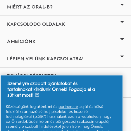
MIÉRT AZ ORAL-B?
KAPCSOLÓDÓ OLDALAK
AMBÍCIÓNK
LÉPJEN VELÜNK KAPCSOLATBA!
TOVÁBBI RÉSZLETEK
Személyre szabott ajánlatokat és
Youtube.com
tartalmakat kínálunk Önnek! Fogadja el a
sütiket most! 😊
Közösségünk tagjaként, mi és
partnereink
saját és külső
Adataim
felektől származó sütiket, pixeleket és hasonló
technológiákat („sütik”) használunk ezen a webhelyen, hogy
Felhasználási Feltételek
az Ön érdeklődési körén és böngészési szokásain alapuló,
személyre szabott hirdetéseket jelenítsünk meg Önnek,
Adatvédelmi közlemény