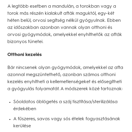
A legtöbb esetben a mandulán, a torokban vagy a
torok más részén kialakult afták maguktól, egy-két
héten belül, orvosi segítség nélkül gyógyulnak. Ebben
az időszakban azonban vannak olyan otthoni és
orvosi gyógymódok, amelyekkel enyhíthetők az afták
bizonyos tünetei.
Otthoni kezelés
Bár nincsenek olyan gyógymódok, amelyekkel az afta
azonnal megszüntethető, azonban számos otthoni
kezelés enyhítheti a kellemetlenségeket és elősegítheti
a gyógyulás folyamatát. A módszerek közé tartoznak:
Sóoldatos öblögetés a száj tisztítása/sterilizálása
érdekében
A fűszeres, savas vagy sós ételek fogyasztásának
kerülése