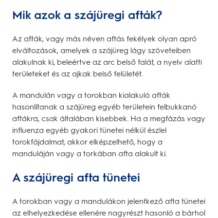
Mik azok a szájüregi afták?
Az afták, vagy más néven aftás fekélyek olyan apró
elváltozások, amelyek a szájüreg lágy szöveteiben
alakulnak ki, beleértve az arc belső falát, a nyelv alatti
területeket és az ajkak belső felületét.
A mandulán vagy a torokban kialakuló afták
hasonlítanak a szájüreg egyéb területein felbukkanó
aftákra, csak általában kisebbek. Ha a megfázás vagy
influenza egyéb gyakori tünetei nélkül észlel
torokfájdalmat, akkor elképzelhető, hogy a
manduláján vagy a torkában afta alakult ki.
A szájüregi afta tünetei
A torokban vagy a mandulákon jelentkező afta tünetei
az elhelyezkedése ellenére nagyrészt hasonló a bárhol