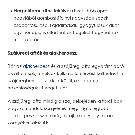
Herpetiform aftás fekélyek:
Ezek több apró,
nagyjából gombostűfejnyi nagyságú sebek
csoportosulása. Fájdalmasak, gyógyulásuk akár
egy hónapig is eltarthat és hegeket hagyhatnak
maguk után.
Szájüregi afták és ajakherpesz
Bár az
ajakherpesz
és a szájüregi afta egyaránt apró
elváltozások, amelyek kellemetlen érzést kelthetnek a
szájüregben és az ajkak körül, azonban a
hasonlóságuk itt véget is ér.
A szájüregi afta mindig a száj belsejében, a torokban
vagy a mandulákon jelenik meg, míg a legtöbb
ajakherpesz a száj körül, az ajkakon vagy az orr
környékén alakul ki.