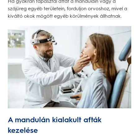
Ha gyakran tapasztal aftát a manduláin vagy a
szájüreg egyéb területein, forduljon orvoshoz, mivel a
kiváltó okok mögött egyéb körülmények állhatnak.
A mandulán kialakult afták
kezelése