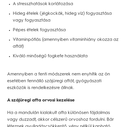
A stresszhatások korlátozása
Hideg ételek (jégkockák, hideg víz) fogyasztása
vagy fogyasztása
Pépes ételek fogyasztása
Vitaminpótlás (amennyiben vitaminhiány okozza az
aftát)
Kiváló minőségű fogkefe használata
Amennyiben a fenti módszerek nem enyhítik az ön
esetében fennálló szájüregi aftát, gyógyászati
eszközök is rendelkezésre állnak.
A szájüregi afta orvosi kezelése
Ha a mandulán kialakult afta különösen fájdalmas
vagy duzzadt, akkor célszerű orvoshoz fordulni. Bár
léteznek gyulladáscsökkentő, vény nélkül kapható