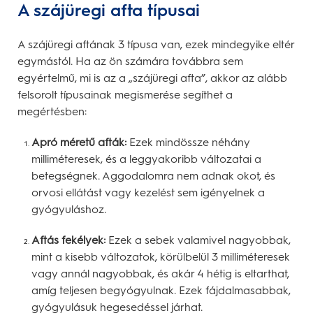
A szájüregi afta típusai
A szájüregi aftának 3 típusa van, ezek mindegyike eltér
egymástól. Ha az ön számára továbbra sem
egyértelmű, mi is az a „szájüregi afta”, akkor az alább
felsorolt típusainak megismerése segíthet a
megértésben:
Apró méretű afták:
Ezek mindössze néhány
milliméteresek, és a leggyakoribb változatai a
betegségnek. Aggodalomra nem adnak okot, és
orvosi ellátást vagy kezelést sem igényelnek a
gyógyuláshoz.
Aftás fekélyek:
Ezek a sebek valamivel nagyobbak,
mint a kisebb változatok, körülbelül 3 milliméteresek
vagy annál nagyobbak, és akár 4 hétig is eltarthat,
amíg teljesen begyógyulnak. Ezek fájdalmasabbak,
gyógyulásuk hegesedéssel járhat.