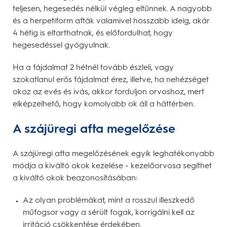
teljesen, hegesedés nélkül végleg eltűnnek. A nagyobb
és a herpetiform afták valamivel hosszabb ideig, akár
4 hétig is eltarthatnak, és előfordulhat, hogy
hegesedéssel gyógyulnak.
Ha a fájdalmat 2 hétnél tovább észleli, vagy
szokatlanul erős fájdalmat érez, illetve, ha nehézséget
okoz az evés és ivás, akkor forduljon orvoshoz, mert
elképzelhető, hogy komolyabb ok áll a háttérben.
A szájüregi afta megelőzése
A szájüregi afta megelőzésének egyik leghatékonyabb
módja a kiváltó okok kezelése - kezelőorvosa segíthet
a kiváltó okok beazonosításában:
Az olyan problémákat, mint a rosszul illeszkedő
műfogsor vagy a sérült fogak, korrigálni kell az
irritáció csökkentése érdekében.