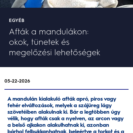
EGYÉB
Afták a mandulákon:
okok, tünetek és
megelőzési lehetőségek
05-22-2026
A mandulán kialakuló afták apró, piros vagy
fehér elváltozások, melyek a szájüreg lágy
szövetéiben alakulnak ki. Bár a legtöbben úgy
vélik, hogy afták csak a nyelven, az arcon vagy
a belső ajkakon alakulhatnak ki, azonban
bárhol felbukkanhatnak, beleértve a torkot és a