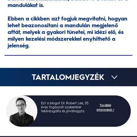
mandulákat is.
Ebben a cikkben azt fogjuk megvitatni, hogyan
lehet beazonosítani a mandulán megjelenő
aftát, melyek a gyakori tünetei, mi idézi elő, és
milyen kezelési módszerekkel enyhíthető a
jelenség.
TARTALOMJEGYZÉK
Ezt a blogot Dr. Robert Lee, 35
További
éves fogászati szakember
információ >
felülvizsgálta és jóváhagyta