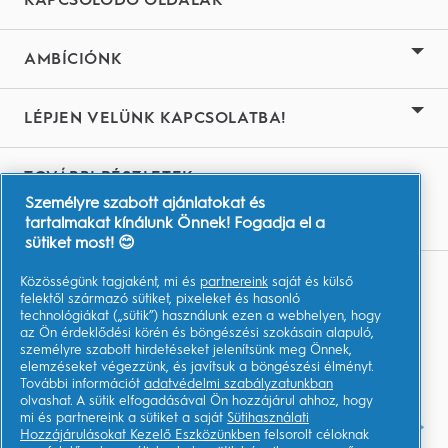
AMBÍCIÓNK
LÉPJEN VELÜNK KAPCSOLATBA!
TOVÁBBI RÉSZLETEK
Személyre szabott ajánlatokat és
Youtube.com
tartalmakat kínálunk Önnek! Fogadja el a
sütiket most! 😊
Közösségünk tagjaként, mi és
partnereink
saját és külső
Adataim
felektől származó sütiket, pixeleket és hasonló
technológiákat („sütik”) használunk ezen a webhelyen, hogy
Felhasználási Feltételek
az Ön érdeklődési körén és böngészési szokásain alapuló,
személyre szabott hirdetéseket jelenítsünk meg Önnek,
Adatvédelmi közlemény
elemzéseket végezzünk, és javítsuk a böngészési élményt.
További információt
adatvédelmi szabályzatunkban
Akadálymentességi nyilatkozat
olvashat. A sütik elfogadásával Ön hozzájárul ahhoz, hogy
mi és partnereink a sütiket a saját
Sütihasználati
AdChoices
Hozzájárulásokat Kezelő Eszközünkben
felsorolt céloknak