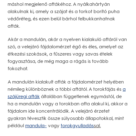
máshol megjelenő aftákéhoz. A nyálkahártyán
alakulnak ki, amely a szájat és a torkot borító puha
védőréteg, és ezen belül bárhol felbukkanhatnak
afták.
Akár a mandulán, akár a nyelven kialakuló aftáról van
szó, a velejáró fájdalomérzet égő és éles, amelyet az
étkezési szokások, a fűszeres vagy savas ételek
fogyasztása, de még maga a rágás is tovább
fokozhat.
A mandulán kialakult afták a fájdalomérzet helyében
némileg különböznek a többi aftától. A torokfájás és
a
szájüregi afták
általában függetlenek egymástól, de
ha a mandulán vagy a torokban afta alakul ki, akkor a
fájdalom ide koncentrálódik. A velejáró érzetet
gyakran tévesztik össze súlyosabb állapotokkal, mint
például
mandula-
vagy
torokgyulladás
sal.