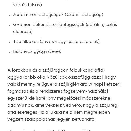
vas és folsav)
Autoimmun betegségek (Crohn-betegség)
Gyomor-bélrendszeri betegségek (cöliákia, colitis
ulcerosa)
Táplálkozás (savas vagy fűszeres ételek)
Bizonyos gyógyszerek
A torokban és a szájüregben felbukkanó afták
leggyakoribb okai közül sok összefügg azzal, hogy
valaki mennyire ügyel a szájhigiéniára. A napi kétszeri
fogmosás és a rendszeres fogselyem-használat
egyszerű, de hatékony megelőzési módszereknek
bizonyulnak, amelyekkel kivédhető, hogy a szájüregi
afta esetleges kialakulása ne a nem megfelelően
végzett szájápolásnak legyen betudható.