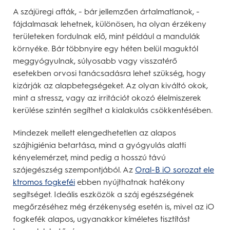
A szájüregi afták, - bár jellemzően ártalmatlanok, -
fájdalmasak lehetnek, különösen, ha olyan érzékeny
területeken fordulnak elő, mint például a mandulák
környéke. Bár többnyire egy héten belül maguktól
meggyógyulnak, súlyosabb vagy visszatérő
esetekben orvosi tanácsadásra lehet szükség, hogy
kizárják az alapbetegségeket. Az olyan kiváltó okok,
mint a stressz, vagy az irritációt okozó élelmiszerek
kerülése szintén segíthet a kialakulás csökkentésében.
Mindezek mellett elengedhetetlen az alapos
szájhigiénia betartása, mind a gyógyulás alatti
kényelemérzet, mind pedig a hosszú távú
szájegészség szempontjából. Az
Oral-B iO sorozat ele
ktromos fogkeféi
ebben nyújthatnak hatékony
segítséget. Ideális eszközök a száj egészségének
megőrzéséhez még érzékenység esetén is, mivel az iO
fogkefék alapos, ugyanakkor kíméletes tisztítást