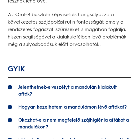
tesznek lehetővé.
Az Oral-B büszkén képviseli és hangsúlyozza a
következetes szájápolási rutin fontosságát, amely a
rendszeres fogászati szűréseket is magában foglalja,
hiszen segítségével a kialakulófélben lévő problémák
még a súlyosbodásuk előtt orvosolhatók.
GYIK
Jelenthetnek-e veszélyt a mandulán kialakult
afták?
Hogyan kezelhetem a mandulámon lévő aftákat?
Okozhat-e a nem megfelelő szájhigiénia aftákat a
mandulákon?