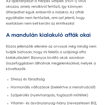
Az ajakherpeszt a Herpes Simplex (HSV-1) vírus
okozza, amely rendkívül fertőző, így könnyen
átterjedhet egyik emberről a másikra. Az afták
egyáltalán nem fertőzőek, ami azt jelenti, hogy
esetükben nem kell kerülni az érintkezést.
A mandulán kialakuló afták okai
Közös jellemzőik ellenére az orvosok még mindig nem
tudják biztosan, hogy mi felelős a szájüregi afta
kialakulásáért. Bizonyos kiváltó okok azonban
összefüggésben állhatnak megjelenésükkel, melyek a
következők:
Stressz és fáradtság
Hormonális változások (beleértve a menstruációt)
Szájsérülés (nyelvharapás, fogászati műtétek)
Vitamin- és ásványianyag-hiány (nevezetesen B12,