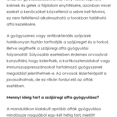
krémek és gélek a fájdalom enyhítésére, azonban mivel
ezeket a kenőcsöket közvetlenül a sebre kell felvinni,
ez nem feltétlenül alkalmazható a torokban található
afta kezelésére.
A gyógyszeres vagy antibakteriális szájvizek
hatékonyan tisztán tarthatják a szájüreget és a torkot,
illetve segíthetik a szájüregi afta gyógyulási
folyamatát. Súlyosabb esetekben érdemes orvosával
konzultálni, hogy kiderítsék, a kortikoszteroidokat vagy
immunszuppresszánsokat tartalmazó gyógyszerek
megoldást jelenthetnek-e. Az orvosok lézerterápiát is
javasolhatnak, de ez ritkán fordul elő az afták
esetében.
Mennyi ideig tart a szájüregi afta gyógyulása?
A mandulákon kialakult apróbb afták gyógyulása
mindössze nagyjából egy-két hétig tart, mielőtt