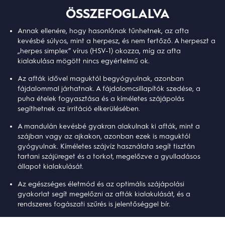
ÖSSZEFOGLALVA
Annak ellenére, hogy hasonlónak tűnhetnek, az afta
kevésbé súlyos, mint a herpesz, és nem fertőző. A herpeszt a
„herpes simplex” vírus (HSV-1) okozza, míg az afta
kialakulása mögött nincs egyértelmű ok.
Az afták idővel maguktól begyógyulnak, azonban
fájdalommal járhatnak. A fájdalomcsillapítók szedése, a
puha ételek fogyasztása és a kíméletes szájápolás
segíthetnek az irritáció elkerülésében.
A mandulán kevésbé gyakran alakulnak ki afták, mint a
szájban vagy az ajkakon, azonban ezek is maguktól
gyógyulnak. Kíméletes szájvíz használata segít tisztán
tartani szájüreget és a torkot, megelőzve a gyulladásos
állapot kialakulását.
Az egészséges életmód és az optimális szájápolási
gyakorlat segít megelőzni az afták kialakulását, és a
rendszeres fogászati szűrés is jelentőséggel bír.