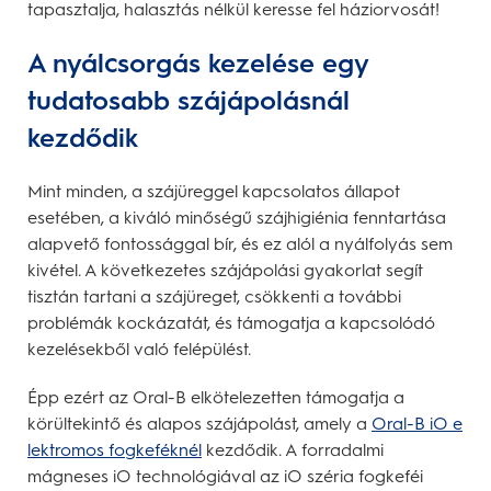
tapasztalja, halasztás nélkül keresse fel háziorvosát!
A nyálcsorgás kezelése egy
tudatosabb szájápolásnál
kezdődik
Mint minden, a szájüreggel kapcsolatos állapot
esetében, a kiváló minőségű szájhigiénia fenntartása
alapvető fontossággal bír, és ez alól a nyálfolyás sem
kivétel. A következetes szájápolási gyakorlat segít
tisztán tartani a szájüreget, csökkenti a további
problémák kockázatát, és támogatja a kapcsolódó
kezelésekből való felépülést.
Épp ezért az Oral-B elkötelezetten támogatja a
körültekintő és alapos szájápolást, amely a
Oral-B iO e
lektromos fogkeféknél
kezdődik. A forradalmi
mágneses iO technológiával az iO széria fogkeféi