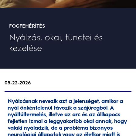
FOGFEHÉRÍTÉS
Nyálzás: okai, tünetei és
kezelése
05-22-2026
Nyálzásnak nevezik azt a jelenséget, amikor a
nyál önkéntelenül távozik a szájüregből. A
nyáltúltermelés, illetve az arc és az állkapocs
fejletlen izmai a leggyakoribb okai annak, hogy
valaki nyáladzik, de a probléma bizonyos
neurológiai állapotok vagy az életkor miatt is