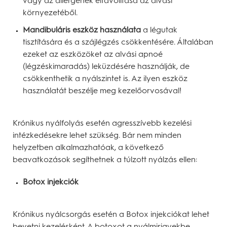
vagy az allergének eltávolítása az alvási
környezetéből.
Mandibuláris eszköz használata
a légutak
tisztítására és a szájlégzés csökkentésére. Általában
ezeket az eszközöket az alvási apnoé
(légzéskimaradás) leküzdésére használják, de
csökkenthetik a nyálszintet is. Az ilyen eszköz
használatát beszélje meg kezelőorvosával!
Krónikus nyálfolyás esetén agresszívebb kezelési
intézkedésekre lehet szükség. Bár nem minden
helyzetben alkalmazhatóak, a következő
beavatkozások segíthetnek a túlzott nyálzás ellen:
Botox injekciók
Krónikus nyálcsorgás esetén a Botox injekciókat lehet
bevetni kezelésként. A botoxot a nyálmirigyekbe