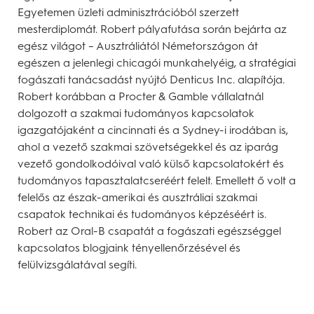
Egyetemen üzleti adminisztrációból szerzett
mesterdiplomát. Robert pályafutása során bejárta az
egész világot – Ausztráliától Németországon át
egészen a jelenlegi chicagói munkahelyéig, a stratégiai
fogászati tanácsadást nyújtó Denticus Inc. alapítója.
Robert korábban a Procter & Gamble vállalatnál
dolgozott a szakmai tudományos kapcsolatok
igazgatójaként a cincinnati és a Sydney-i irodában is,
ahol a vezető szakmai szövetségekkel és az iparág
vezető gondolkodóival való külső kapcsolatokért és
tudományos tapasztalatcseréért felelt. Emellett ő volt a
felelős az észak-amerikai és ausztráliai szakmai
csapatok technikai és tudományos képzéséért is.
Robert az Oral-B csapatát a fogászati egészséggel
kapcsolatos blogjaink tényellenőrzésével és
felülvizsgálatával segíti.