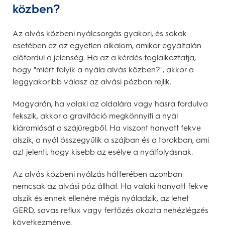
közben?
Az alvás közbeni nyálcsorgás gyakori, és sokak
esetében ez az egyetlen alkalom, amikor egyáltalán
előfordul a jelenség. Ha az a kérdés foglalkoztatja,
hogy "miért folyik a nyála alvás közben?", akkor a
leggyakoribb válasz az alvási pózban rejlik.
Magyarán, ha valaki az oldalára vagy hasra fordulva
fekszik, akkor a gravitáció megkönnyíti a nyál
kiáramlását a szájüregből. Ha viszont hanyatt fekve
alszik, a nyál összegyűlik a szájban és a torokban, ami
azt jelenti, hogy kisebb az esélye a nyálfolyásnak.
Az alvás közbeni nyálzás hátterében azonban
nemcsak az alvási póz állhat. Ha valaki hanyatt fekve
alszik és ennek ellenére mégis nyáladzik, az lehet
GERD, savas reflux vagy fertőzés okozta nehézlégzés
következménye.