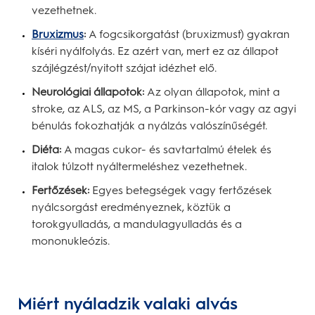
vezethetnek.
Bruxizmus
:
A fogcsikorgatást (bruxizmust) gyakran
kíséri nyálfolyás. Ez azért van, mert ez az állapot
szájlégzést/nyitott szájat idézhet elő.
Neurológiai állapotok:
Az olyan állapotok, mint a
stroke, az ALS, az MS, a Parkinson-kór vagy az agyi
bénulás fokozhatják a nyálzás valószínűségét.
Diéta:
A magas cukor- és savtartalmú ételek és
italok túlzott nyáltermeléshez vezethetnek.
Fertőzések:
Egyes betegségek vagy fertőzések
nyálcsorgást eredményeznek, köztük a
torokgyulladás, a mandulagyulladás és a
mononukleózis.
Miért nyáladzik valaki alvás