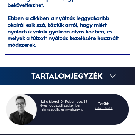
bekövetkezhet.
Ebben a cikkben a nyálzás leggyakoribb
okairól esik szó, köztük arról, hogy miért
nyáladzik valaki gyakran alvás közben, és
melyek a túlzott nyálzás kezelésére használt
módszerek.
TARTALOMJEGYZÉK
Ezt a blogot Dr. Robert Lee, 35
További
éves fogászati szakember
információ >
felülvizsgálta és jóváhagyta