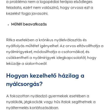
a probléma nem a logopédiai terápia elsődleges
feladata, ezért nem valószínű, hogy orvosa ezt a
kezelést fogja javasolni.
Műtéti beavatkozás
Ritka esetekben a krónikus nyálelválasztás és
nyálfolyás műtétet igényelhet. Az orvos eltávolíthatja a
nyálmirigyeket, módosíthatja a csatornáikat, és
csökkentheti a nyálmirigyek idegkapcsolatát, hogy
leküzdje a sialorrhoeát.
Hogyan kezelhető házilag a
nyálcsorgás?
A fokozottan nyáladzó gyermekek esetében a
nyalókák, jégkockák vagy hűs italok segíthetnek a
nyáltermelés korlátozásában.