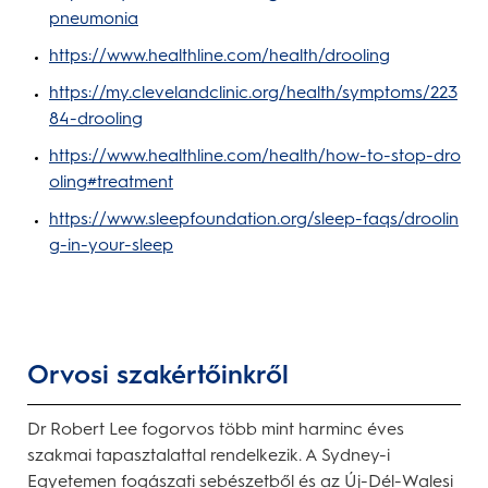
pneumonia
https://www.healthline.com/health/drooling
https://my.clevelandclinic.org/health/symptoms/223
84-drooling
https://www.healthline.com/health/how-to-stop-dro
oling#treatment
https://www.sleepfoundation.org/sleep-faqs/droolin
g-in-your-sleep
Orvosi szakértőinkről
Dr Robert Lee fogorvos több mint harminc éves
szakmai tapasztalattal rendelkezik. A Sydney-i
Egyetemen fogászati sebészetből és az Új-Dél-Walesi