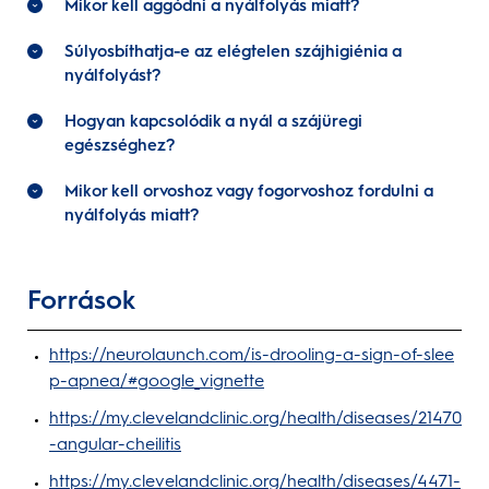
Mikor kell aggódni a nyálfolyás miatt?
Súlyosbíthatja-e az elégtelen szájhigiénia a
nyálfolyást?
Hogyan kapcsolódik a nyál a szájüregi
egészséghez?
Mikor kell orvoshoz vagy fogorvoshoz fordulni a
nyálfolyás miatt?
Források
https://neurolaunch.com/is-drooling-a-sign-of-slee
p-apnea/#google_vignette
https://my.clevelandclinic.org/health/diseases/21470
-angular-cheilitis
https://my.clevelandclinic.org/health/diseases/4471-