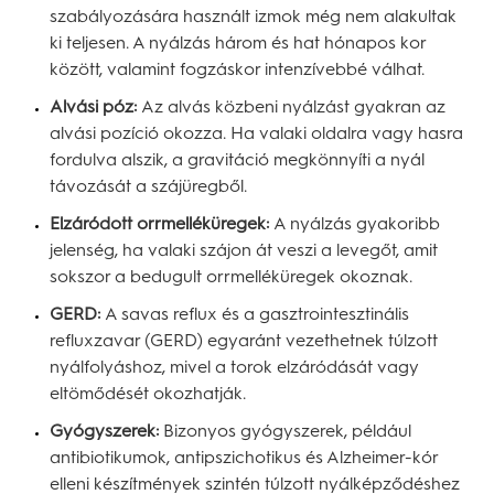
szabályozására használt izmok még nem alakultak
ki teljesen. A nyálzás három és hat hónapos kor
között, valamint fogzáskor intenzívebbé válhat.
Alvási póz:
Az alvás közbeni nyálzást gyakran az
alvási pozíció okozza. Ha valaki oldalra vagy hasra
fordulva alszik, a gravitáció megkönnyíti a nyál
távozását a szájüregből.
Elzáródott orrmelléküregek:
A nyálzás gyakoribb
jelenség, ha valaki szájon át veszi a levegőt, amit
sokszor a bedugult orrmelléküregek okoznak.
GERD:
A savas reflux és a gasztrointesztinális
refluxzavar (GERD) egyaránt vezethetnek túlzott
nyálfolyáshoz, mivel a torok elzáródását vagy
eltömődését okozhatják.
Gyógyszerek:
Bizonyos gyógyszerek, például
antibiotikumok, antipszichotikus és Alzheimer-kór
elleni készítmények szintén túlzott nyálképződéshez