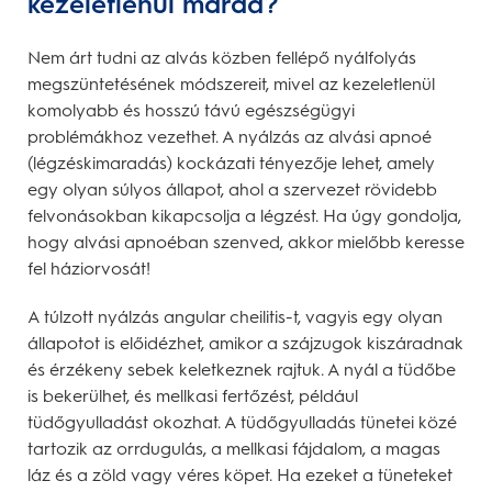
kezeletlenül marad?
Nem árt tudni az alvás közben fellépő nyálfolyás
megszüntetésének módszereit, mivel az kezeletlenül
komolyabb és hosszú távú egészségügyi
problémákhoz vezethet. A nyálzás az alvási apnoé
(légzéskimaradás) kockázati tényezője lehet, amely
egy olyan súlyos állapot, ahol a szervezet rövidebb
felvonásokban kikapcsolja a légzést. Ha úgy gondolja,
hogy alvási apnoéban szenved, akkor mielőbb keresse
fel háziorvosát!
A túlzott nyálzás angular cheilitis-t, vagyis egy olyan
állapotot is előidézhet, amikor a szájzugok kiszáradnak
és érzékeny sebek keletkeznek rajtuk. A nyál a tüdőbe
is bekerülhet, és mellkasi fertőzést, például
tüdőgyulladást okozhat. A tüdőgyulladás tünetei közé
tartozik az orrdugulás, a mellkasi fájdalom, a magas
láz és a zöld vagy véres köpet. Ha ezeket a tüneteket