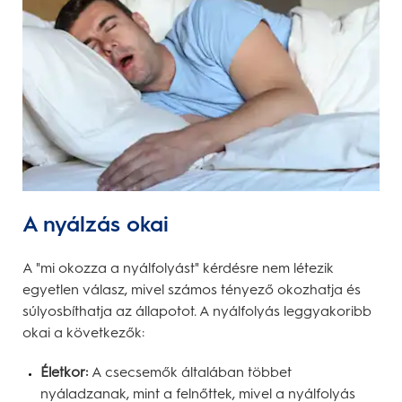
A nyálzás okai
A "mi okozza a nyálfolyást" kérdésre nem létezik
egyetlen válasz, mivel számos tényező okozhatja és
súlyosbíthatja az állapotot. A nyálfolyás leggyakoribb
okai a következők:
Életkor:
A csecsemők általában többet
nyáladzanak, mint a felnőttek, mivel a nyálfolyás