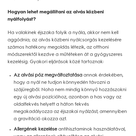
Hogyan lehet megállítani az alvás közbeni
nyálfolyást?
Ha valakinek éjszaka folyik a nyála, akkor nem kell
aggódnia; az alvás közbeni nyálcsorgás kezelésére
számos hatékony megoldás létezik, az otthoni
módszerektől kezdve a műtéteken át a gyógyszeres
kezelésig. Gyakori eljárások közé tartoznak:
Az alvási póz megváltoztatása
annak érdekében,
hogy a nyál ne tudjon könnyedén távozni a
szájüregből. Noha nem mindig könnyű hozzászokni
egy új alvási pozícióhoz, azonban a has vagy az
oldalfekvés helyett a háton fekvés
megakadályozza az éjszakai nyálzást, amennyiben
a gravitáció okozza azt.
Allergének kezelése
antihisztaminok használatával,