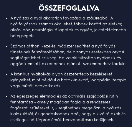
ÖSSZEFOGLALVA
A nyálzás a nyál akaratlan távozása a szájüregből. A
nyálfolyásnak számos oka lehet, többek között az életkor,
alvási póz, neurológiai állapotok és egyéb, jelentéktelenebb
betegségek.
Számos otthoni kezelési módszer segíthet a nyálfolyás
tüneteinek felszámolásában, de bizonyos esetekben orvosi
segítségre lehet szükség. Ha valaki túlzottan nyáladzik és
aggódik emiatt, akkor annak ajánlott szakemberhez fordulni.
A krónikus nyálfolyás olyan összetettebb kezeléseket
igényelhet, mint például a botox-injekció, logopédiai terápia
vagy műtéti beavatkozás.
Az egészséges életmód és az optimális szájápolási rutin
fenntartása - amely magában foglalja a rendszeres
fogászati szűréseket is, - segíthetnek megelőzni a nyálzás
kialakulását, és gondoskodnak arról, hogy a kiváltó okok és
esetleges háttérproblémák beazonosításra kerüljenek.