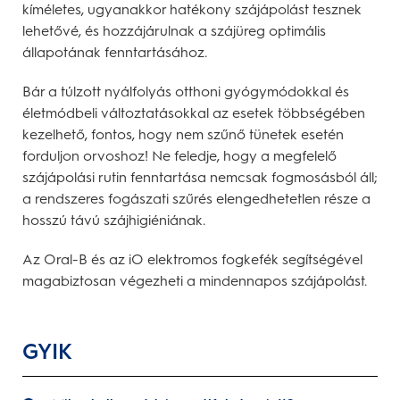
kíméletes, ugyanakkor hatékony szájápolást tesznek
lehetővé, és hozzájárulnak a szájüreg optimális
állapotának fenntartásához.
Bár a túlzott nyálfolyás otthoni gyógymódokkal és
életmódbeli változtatásokkal az esetek többségében
kezelhető, fontos, hogy nem szűnő tünetek esetén
forduljon orvoshoz! Ne feledje, hogy a megfelelő
szájápolási rutin fenntartása nemcsak fogmosásból áll;
a rendszeres fogászati szűrés elengedhetetlen része a
hosszú távú szájhigiéniának.
Az Oral-B és az iO elektromos fogkefék segítségével
magabiztosan végezheti a mindennapos szájápolást.
GYIK