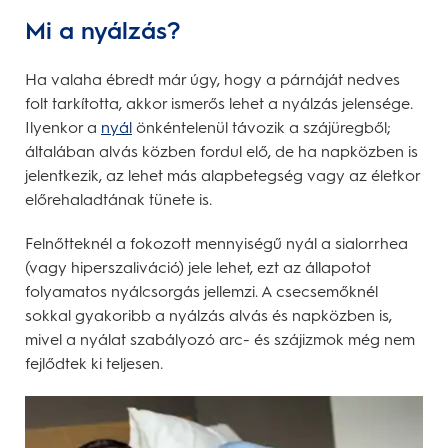
Mi a nyálzás?
Ha valaha ébredt már úgy, hogy a párnáját nedves
folt tarkította, akkor ismerős lehet a nyálzás jelensége.
Ilyenkor a
nyál
önkéntelenül távozik a szájüregből;
általában alvás közben fordul elő, de ha napközben is
jelentkezik, az lehet más alapbetegség vagy az életkor
előrehaladtának tünete is.
Felnőtteknél a fokozott mennyiségű nyál a sialorrhea
(vagy hiperszaliváció) jele lehet, ezt az állapotot
folyamatos nyálcsorgás jellemzi. A csecsemőknél
sokkal gyakoribb a nyálzás alvás és napközben is,
mivel a nyálat szabályozó arc- és szájizmok még nem
fejlődtek ki teljesen.