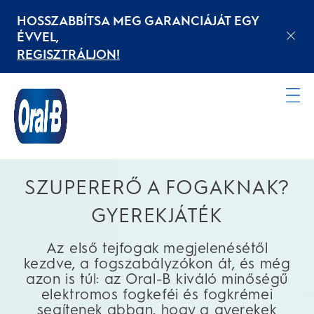
HOSSZABBÍTSA MEG GARANCIÁJÁT EGY
ÉVVEL,
REGISZTRÁLJON!
TERMÉKEK GYERMEKEK SZÁMÁRA
Kezdőoldal
SZUPERERŐ A FOGAKNAK?
GYEREKJÁTÉK
Az első tejfogak megjelenésétől
kezdve, a fogszabályzókon át, és még
azon is túl: az Oral-B kiváló minőségű
elektromos fogkeféi és fogkrémei
segítenek abban, hogy a gyerekek