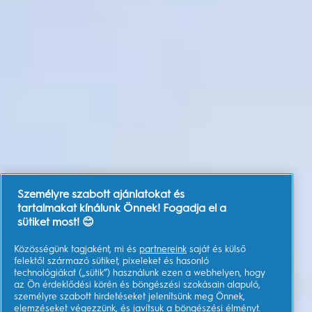
Személyre szabott ajánlatokat és
tartalmakat kínálunk Önnek! Fogadja el a
sütiket most! 😊
Közösségünk tagjaként, mi és
partnereink
saját és külső
felektől származó sütiket, pixeleket és hasonló
technológiákat („sütik”) használunk ezen a webhelyen, hogy
az Ön érdeklődési körén és böngészési szokásain alapuló,
személyre szabott hirdetéseket jelenítsünk meg Önnek,
elemzéseket végezzünk, és javítsuk a böngészési élményt.