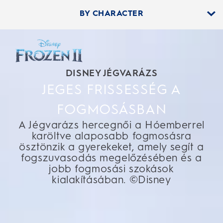
BY CHARACTER
TERMÉKTÍPUS SZERINT
DISNEY JÉGVARÁZS
JEGES FRISSESSÉG A
FOGMOSÁSBAN
A Jégvarázs hercegnői a Hóemberrel
karöltve alaposabb fogmosásra
ösztönzik a gyerekeket, amely segít a
fogszuvasodás megelőzésében és a
jobb fogmosási szokások
kialakításában. ©Disney