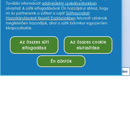
További információt
adatvédelmi szabályzatunkban
olvashat. A sütik elfogadásával Ön hozzájárul ahhoz, hogy
mi és partnereink a sütiket a saját
Sütihasználati
Hozzájárulásokat Kezelő Eszközünkben
felsorolt céloknak
megfelelően használjuk, ahol a sütik bármikor egyszerűen
kikapcsolhatók.
Az összes süti
Az összes cookie
elfogadása
elutasítása
Én döntök
Sütik elfogadása