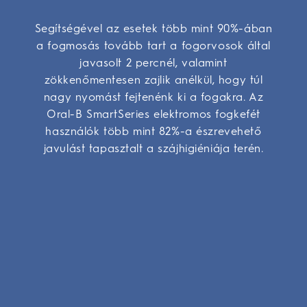
Segítségével az esetek több mint 90%-ában
a fogmosás tovább tart a fogorvosok által
javasolt 2 percnél, valamint
zökkenőmentesen zajlik anélkül, hogy túl
nagy nyomást fejtenénk ki a fogakra. Az
Oral-B SmartSeries elektromos fogkefét
használók több mint 82%-a észrevehető
javulást tapasztalt a szájhigiéniája terén.