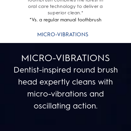
oral care technology to deliver a
superior clean.
*
*Vs. a regular manual toothbrush
MICRO-VIBRATIONS
MICRO-VIBRATIONS
Dentist-inspired round brush
head expertly cleans with
micro-vibrations and
oscillating action.