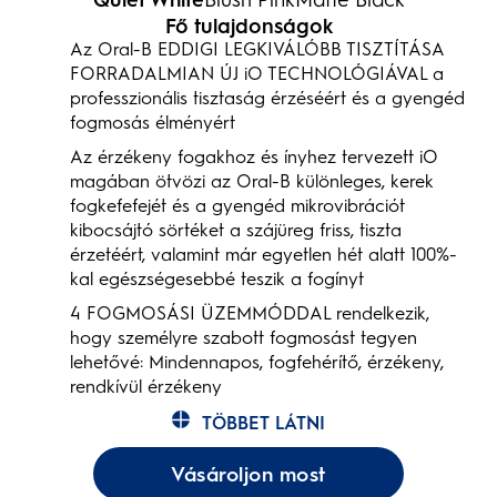
Quiet White
Blush Pink
Matte Black
Fő tulajdonságok
Az Oral-B EDDIGI LEGKIVÁLÓBB TISZTÍTÁSA
FORRADALMIAN ÚJ iO TECHNOLÓGIÁVAL a
professzionális tisztaság érzéséért és a gyengéd
fogmosás élményért
Az érzékeny fogakhoz és ínyhez tervezett iO
magában ötvözi az Oral-B különleges, kerek
fogkefefejét és a gyengéd mikrovibrációt
kibocsájtó sörtéket a szájüreg friss, tiszta
érzetéért, valamint már egyetlen hét alatt 100%-
kal egészségesebbé teszik a fogínyt
4 FOGMOSÁSI ÜZEMMÓDDAL rendelkezik,
hogy személyre szabott fogmosást tegyen
lehetővé: Mindennapos, fogfehérítő, érzékeny,
rendkívül érzékeny
TÖBBET LÁTNI
Vásároljon most