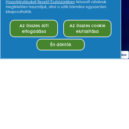
Hozzájárulásokat Kezelő Eszközünkben
felsorolt céloknak
megfelelően használjuk, ahol a sütik bármikor egyszerűen
kikapcsolhatók.
Az összes süti
Az összes cookie
elfogadása
elutasítása
Én döntök
Sütik elfogadása