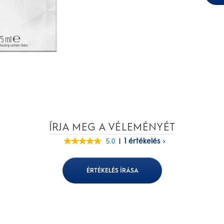
ÍRJA MEG A VÉLEMÉNYÉT
|
1 értékelés
5.0
5.0
out
of
5
ÉRTÉKELÉS ÍRÁSA
stars,
average
rating
value.
Read
a