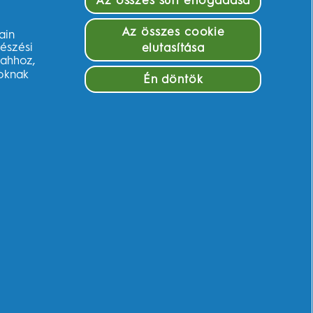
Az összes süti elfogadása
CIÓNK
LÉPJEN VELÜNK
KAPCSOLATBA!
hink
Az összes cookie
ain
Vevőszolgálat
észési
elutasítása
evők
 ahhoz,
Szeretne kérdezni?
biztonság
loknak
Én döntök
Segítségre van
z test
szüksége?
ége
Jótállási jegy,
tájékoztató a jótállási
jogokról
EU 2023/826
TOVÁBBI
RÉSZLETEK
Youtube.com