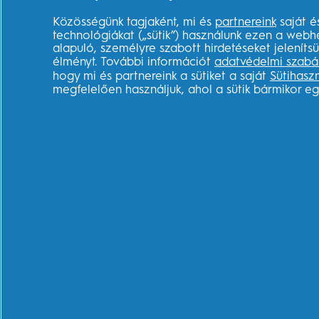
VÁSÁRLÁS
MIÉRT AZ O
Közösségünk tagjaként, mi és
partnereink
saját é
Elektromos fogkefék
Oral-B elektro
technológiákat („sütik”) használunk ezen a webh
fogkefék
alapuló, személyre szabott hirdetéseket jelenít
Pótfejek
élményt. További információt
adatvédelmi szabá
Oral-B fogsely
Fogkrémek
hogy mi és partnereink a sütiket a saját
Sütihasz
Oral-B fogkrém
megfelelően használjuk, ahol a sütik bármikor e
Gyerekfogkefék
Oral-B szájvize
Szájzuhanyok
Miért válassza
Fogselymek
elektromos fog
Manuális fogkefék
GENIUS X
Szájvizek
Oral-B alkalma
Oral-B iO és So
összehasonlítá
Szájhigiénia
gyerekkorban
Disney Magic T