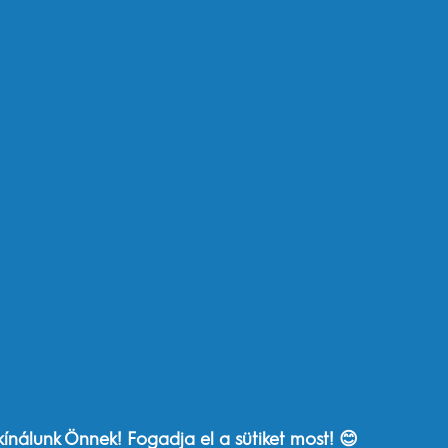
 White Luxe, Glamorous
Oral-B 3D White
e, Fogkrém
roljon most
Vásároljon
A legutóbb megtekintett
kínálunk Önnek! Fogadja el a sütiket most! 😊