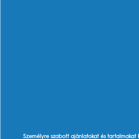
Blend-a-Med 3D
Whit
Vásá
Személyre szabott ajánlatokat és tartalmakat 