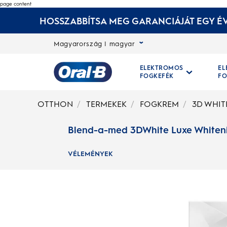
page content
HOSSZABBÍTSA MEG GARANCIÁJÁT EGY ÉV
Magyarország | magyar
ELEKTROMOS
E
FOGKEFÉK
FO
Kezdőoldal
OTTHON
TERMEKEK
FOGKREM
3D WHIT
Blend-a-med 3DWhite Luxe Whiteni
VÉLEMÉNYEK