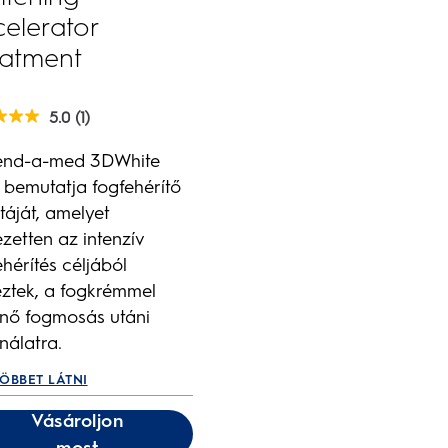
elerator
eatment
5.0
(1)
end-a-med 3DWhite
 bemutatja fogfehérítő
l.
táját, amelyet
s
ezetten az intenzív
ehérítés céljából
eztek, a fogkrémmel
énő fogmosás utáni
nálatra.
ÖBBET LÁTNI
Vásároljon
most