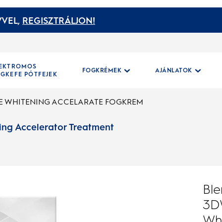
VEL,
REGISZTRÁLJON!
LEKTROMOS
FOGKRÉMEK
AJÁNLATOK
GKEFE PÓTFEJEK
E WHITENING ACCELARATE FOGKREM
ng Accelerator Treatment
Bl
3D
Wh