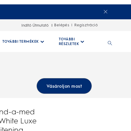
Belépés
Regisztráció
Indító Útmutató
|
TOVÁBBI
TOVÁBBI TERMÉKEK
RÉSZLETEK
Vásároljon most
end-a-med
White Luxe
itening