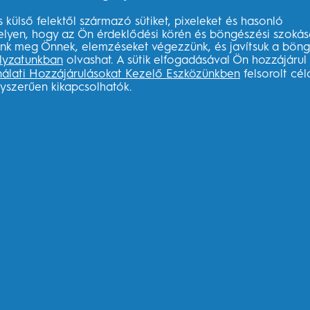
RAL-B?
KAPCSOLÓDÓ
AMBÍ
OLDALAK
s külső felektől származó sütiket, pixeleket és hasonló
mos
Big Ret
elyen, hogy az Ön érdeklődési körén és böngészési szokás
P&G márkák
sünk meg Önnek, elemzéseket végezzünk, és javítsuk a böng
Összet
lyzatunkban
olvashat. A sütik elfogadásával Ön hozzájárul
mek
Braun
Termék
nálati Hozzájárulásokat Kezelő Eszközünkben
felsorolt cé
ek
gyszerűen kikapcsolhatók.
Az egés
k
egészs
m az
kefét?
zás
nic
sa
imer