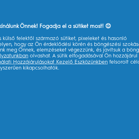
k
egészs
m az
kefét?
kínálunk Önnek! Fogadja el a sütiket most! 😊
zás
s külső felektől származó sütiket, pixeleket és hasonló
elyen, hogy az Ön érdeklődési körén és böngészési szokás
nic
sünk meg Önnek, elemzéseket végezzünk, és javítsuk a böng
sa
lyzatunkban
olvashat. A sütik elfogadásával Ön hozzájárul
nálati Hozzájárulásokat Kezelő Eszközünkben
felsorolt cé
gyszerűen kikapcsolhatók.
imer
anácsok
Akadálymentességi
AdChoices