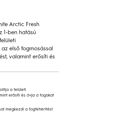
te Arctic Fresh
az 1-ben hatású
elületi
r az első fogmosással
st, valamint erősíti és
lítja a felületi
mint erősíti és óvja a fogakat
al megkezdi a fogfehérítést