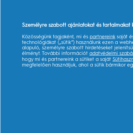
Oral-B szájvize
Szájzuhanyok
Miért válassza
Fogselymek
elektromos fog
Személyre szabott ajánlatokat és tartalmakat 
Manuális fogkefék
GENIUS X
Szájvizek
Oral-B alkalma
Közösségünk tagjaként, mi és
partnereink
saját é
technológiákat („sütik”) használunk ezen a webh
Oral-B iO és So
alapuló, személyre szabott hirdetéseket jelenít
összehasonlítá
élményt. További információt
adatvédelmi szabá
hogy mi és partnereink a sütiket a saját
Sütihasz
Szájhigiénia
megfelelően használjuk, ahol a sütik bármikor e
gyerekkorban
Disney Magic T
Szájhigiéniai t
Az összes
megjelenítése
Adataim
Felhasználási
Adatvédelmi