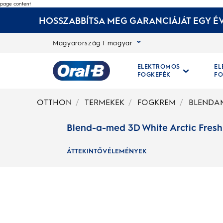
page content
HOSSZABBÍTSA MEG GARANCIÁJÁT EGY ÉV
Magyarország | magyar
ELEKTROMOS
E
FOGKEFÉK
FO
Kezdőoldal
OTTHON
TERMEKEK
FOGKREM
BLENDAM
Blend-a-med 3D White Arctic Fres
ÁTTEKINTŐ
VÉLEMÉNYEK