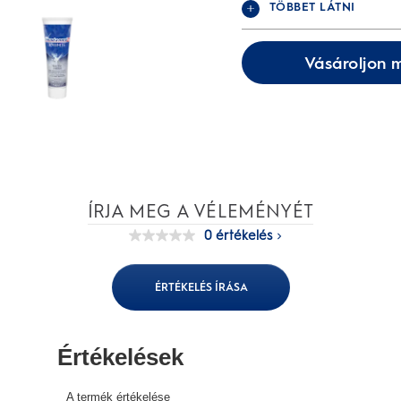
TÖBBET LÁTNI
Vásároljon 
ÍRJA MEG A VÉLEMÉNYÉT
0 értékelés
Nincs
értékelési
pontszám
Ugyanazon
ÉRTÉKELÉS ÍRÁSA
oldal
linkje.