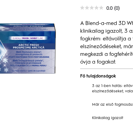
0.0
(0)
0.0
az
elérhető
A Blend-a-med 3D Whi
5
csillagból.
klinikailag igazolt, 3 
fogkrém: eltávolítja a f
elszíneződéseket, má
megkezdi a fogfehéríté
óvja a fogakat.
Fő tulajdonságok
3 az 1-ben hatás: eltávo
elszíneződéseket, vala
Már az első fogmosáss
Klinikailag igazolt