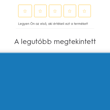
A legutóbb megtekintett
RAL-B?
KAPCSOLÓDÓ
AMBÍ
OLDALAK
mos
Big Ret
P&G márkák
Összet
mek
Braun
Termék
ek
Az egés