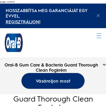
page content
HOSSZABBÍTSA MEG GARANCIÁJÁT EGY
ÉVVEL,
REGISZTRÁLJON!
Kezdőoldal
Oral-B Gum Care & Bacteria Guard Thorough
Clean Fogkrém
Vásároljon most
Oral-B Gum Care & Bacteria
Guard Thorough Clean