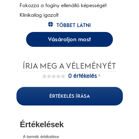
Fokozza a fogíny ellenálló képességét
Klinikailag igazolt
TÖBBET LÁTNI
Vásároljon most
ÍRJA MEG A VÉLEMÉNYÉT
0 értékelés
Nincs
értékelési
pontszám
Ugyanazon
ÉRTÉKELÉS ÍRÁSA
oldal
linkje.