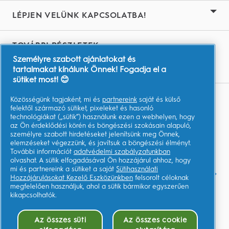
LÉPJEN VELÜNK KAPCSOLATBA!
TOVÁBBI RÉSZLETEK
Személyre szabott ajánlatokat és
Youtube.com
tartalmakat kínálunk Önnek! Fogadja el a
sütiket most! 😊
Közösségünk tagjaként, mi és
partnereink
saját és külső
Adataim
felektől származó sütiket, pixeleket és hasonló
technológiákat („sütik”) használunk ezen a webhelyen, hogy
Felhasználási Feltételek
az Ön érdeklődési körén és böngészési szokásain alapuló,
személyre szabott hirdetéseket jelenítsünk meg Önnek,
Adatvédelmi közlemény
elemzéseket végezzünk, és javítsuk a böngészési élményt.
További információt
adatvédelmi szabályzatunkban
Akadálymentességi nyilatkozat
olvashat. A sütik elfogadásával Ön hozzájárul ahhoz, hogy
mi és partnereink a sütiket a saját
Sütihasználati
AdChoices
Hozzájárulásokat Kezelő Eszközünkben
felsorolt céloknak
megfelelően használjuk, ahol a sütik bármikor egyszerűen
kikapcsolhatók.
Az összes süti
Az összes cookie