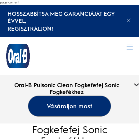
page content
HOSSZABBÍTSA MEG GARANCIÁJÁT EGY
ÉVVEL,
REGISZTRÁLJON!
Kezdőoldal
Oral-B Pulsonic Clean Fogkefefej Sonic
Fogkefékhez
Vásároljon most
Oral-B Pulsonic Clean
Fogkefefej Sonic