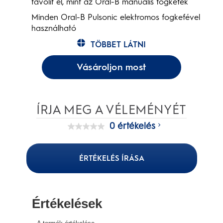
távolít el, mint az Oral-B manuális fogkefék
Minden Oral-B Pulsonic elektromos fogkefével
használható
TÖBBET LÁTNI
Vásároljon most
ÍRJA MEG A VÉLEMÉNYÉT
0 értékelés
Nincs
értékelési
pontszám
Ugyanazon
ÉRTÉKELÉS ÍRÁSA
oldal
linkje.