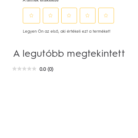
A legutóbb megtekintett
0.0
(0)
0.0
az
elérhető
5
csillagból.