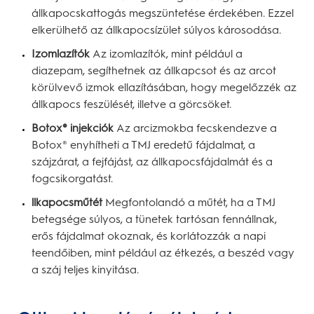
állkapocskattogás megszüntetése érdekében. Ezzel
elkerülhető az állkapocsízület súlyos károsodása.
Izomlazítók
Az izomlazítók, mint például a
diazepam, segíthetnek az állkapcsot és az arcot
körülvevő izmok ellazításában, hogy megelőzzék az
állkapocs feszülését, illetve a görcsöket.
Botox® injekciók
Az arcizmokba fecskendezve a
Botox® enyhítheti a TMJ eredetű fájdalmat, a
szájzárat, a fejfájást, az állkapocsfájdalmát és a
fogcsikorgatást.
llkapocsműtét
Megfontolandó a műtét, ha a TMJ
betegsége súlyos, a tünetek tartósan fennállnak,
erős fájdalmat okoznak, és korlátozzák a napi
teendőiben, mint például az étkezés, a beszéd vagy
a száj teljes kinyitása.