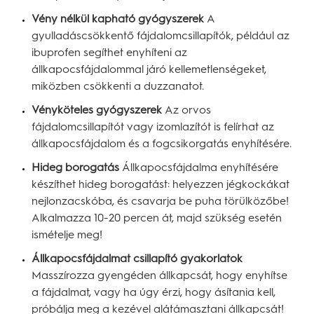
Vény nélkül kapható gyógyszerek
A
gyulladáscsökkentő fájdalomcsillapítók, például az
ibuprofen segíthet enyhíteni az
állkapocsfájdalommal járó kellemetlenségeket,
miközben csökkenti a duzzanatot.
Vényköteles gyógyszerek
Az orvos
fájdalomcsillapítót vagy izomlazítót is felírhat az
állkapocsfájdalom és a fogcsikorgatás enyhítésére.
Hideg borogatás
Állkapocsfájdalma enyhítésére
készíthet hideg borogatást: helyezzen jégkockákat
nejlonzacskóba, és csavarja be puha törülközőbe!
Alkalmazza 10-20 percen át, majd szükség esetén
ismételje meg!
Állkapocsfájdalmat csillapító gyakorlatok
Masszírozza gyengéden állkapcsát, hogy enyhítse
a fájdalmat, vagy ha úgy érzi, hogy ásítania kell,
próbálja meg a kezével alátámasztani állkapcsát!