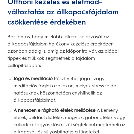
Otthoni kezelés és életmód-
változtatás az állkapocsfájdalom
csökkentése érdekében
Bár fontos, hogy mielőbb felkeresse orvosát az
állkapocsfájdalom hatékony kezelése érdekében,
azonban addig is, amíg az időpontra vár, az alábbi
tippek és trükkök segíthetnek a fájdalom
csillapításában:
Jóga és meditáció
Részt vehet jóga- vagy
meditációs foglakozásokon, melyek stresszoldó
hatásuknak köszönhetően enyhíthetik az
állkapocsfájdalmat.
A nehezen elrágható ételek mellőzése
A kemény
ételek, például diófélék, magvak, gabonafélék vagy
cukorkák fogyasztása szükségtelenül megterheli az
állkapcsot, és súlyosbíthatja a tüneteket.