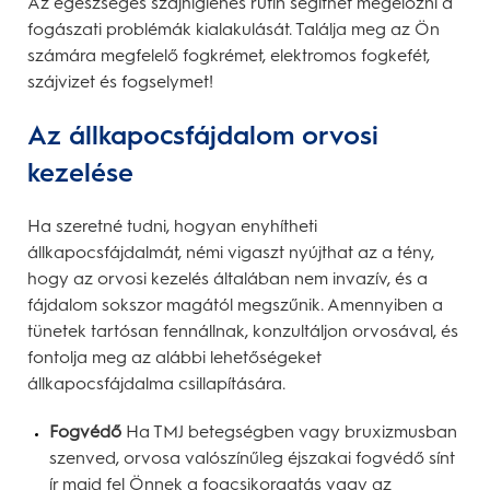
Az egészséges szájhigiénés rutin segíthet megelőzni a
fogászati problémák kialakulását. Találja meg az Ön
számára megfelelő fogkrémet, elektromos fogkefét,
szájvizet és fogselymet!
Az állkapocsfájdalom orvosi
kezelése
Ha szeretné tudni, hogyan enyhítheti
állkapocsfájdalmát, némi vigaszt nyújthat az a tény,
hogy az orvosi kezelés általában nem invazív, és a
fájdalom sokszor magától megszűnik. Amennyiben a
tünetek tartósan fennállnak, konzultáljon orvosával, és
fontolja meg az alábbi lehetőségeket
állkapocsfájdalma csillapítására.
Fogvédő
Ha TMJ betegségben vagy bruxizmusban
szenved, orvosa valószínűleg éjszakai fogvédő sínt
ír majd fel Önnek a fogcsikorgatás vagy az