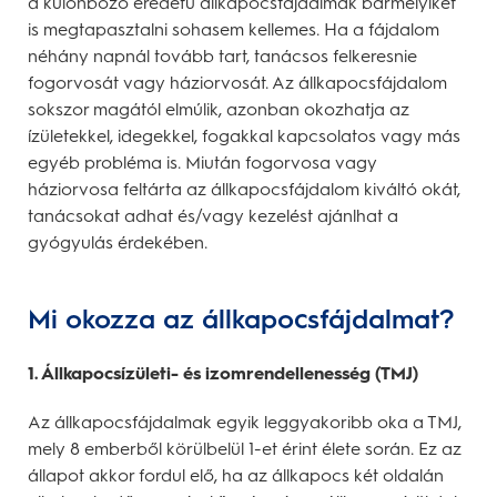
a különböző eredetű állkapocsfájdalmak bármelyikét
is megtapasztalni sohasem kellemes. Ha a fájdalom
néhány napnál tovább tart, tanácsos felkeresnie
fogorvosát vagy háziorvosát. Az állkapocsfájdalom
sokszor magától elmúlik, azonban okozhatja az
ízületekkel, idegekkel, fogakkal kapcsolatos vagy más
egyéb probléma is. Miután fogorvosa vagy
háziorvosa feltárta az állkapocsfájdalom kiváltó okát,
tanácsokat adhat és/vagy kezelést ajánlhat a
gyógyulás érdekében.
Mi okozza az állkapocsfájdalmat?
1. Állkapocsízületi- és izomrendellenesség (TMJ)
Az állkapocsfájdalmak egyik leggyakoribb oka a TMJ,
mely 8 emberből körülbelül 1-et érint élete során. Ez az
állapot akkor fordul elő, ha az állkapocs két oldalán