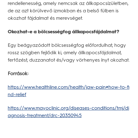
rendellenesség, amely nemcsak az állkapocsízületben,
de az azt körülvevő izmokban és a belső fülben is
okozhat fájdalmat és merevséget.
Okozhat-e a bölcsességfog állkapocsfájdalmat?
Egy beágyazódott bölcsességfog előfordulhat, hogy
rossz szögben fejlődik ki, amely állkapocsfájdalmat,
fertőzést, duzzanatot és/vagy vörhenyes ínyt okozhat.
Források:
https://www.healthline.com/health/jaw-pain#how-to-fi
nd-relief
https://www.mayoclinic.org/diseases-conditions/tmj/di
agnosis-treatment/drc-20350945