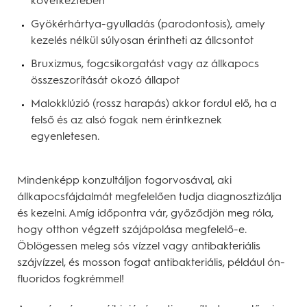
következtében
Gyökérhártya-gyulladás (parodontosis), amely
kezelés nélkül súlyosan érintheti az állcsontot
Bruxizmus, fogcsikorgatást vagy az állkapocs
összeszorítását okozó állapot
Malokklúzió (rossz harapás) akkor fordul elő, ha a
felső és az alsó fogak nem érintkeznek
egyenletesen.
Mindenképp konzultáljon fogorvosával, aki
állkapocsfájdalmát megfelelően tudja diagnosztizálja
és kezelni. Amíg időpontra vár, győződjön meg róla,
hogy otthon végzett szájápolása megfelelő-e.
Öblögessen meleg sós vízzel vagy antibakteriális
szájvízzel, és mosson fogat antibakteriális, például ón-
fluoridos fogkrémmel!