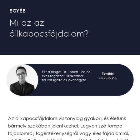
EGYÉB
Mi az az
állkapocsfájdalom?
Ezt a blogot Dr. Robert Lee, 35
További
éves fogászati szakember
információ >
felülvizsgálta és jóváhagyta
Az állkapocsfájdalom viszonylag gyakori, és életünk
bármely szakában jelentkezhet. Legyen szó tompa
fájdalomról, fogérzékenységről vagy éles fájdalomról,