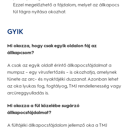
Ezzel megelőzhető a fájdalom, melyet az állkapocs
túl tágra nyitása okozhat.
GYIK
Mi okozza, hogy csak egyik oldalon fáj az
állkapcsom?
A csak az egyik oldalt érintő állkapocsfájdalmat a
mumpsz – egy vírusfertőzés – is okozhatja, amelynek
tünete az arc- és nyaktájéki duzzanat. Azonban lehet
az oka lyukas fog, fogtályog, TMJ rendellenesség vagy
arcüreggyulladás is.
Mi okozza a fül közelébe sugárzó
állkapocsfájdalmat?
A fültájéki állkapocsfájdalom jellemző oka a TMJ