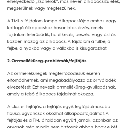
elhelyezkedő „zsanérok”, más néven állkapocsízületek,
megsérülnek vagy megfeszülnek.
A TMJ-s fájdalom tompa állkapocsfájdalomhoz vagy
kattogó állkapocshoz hasonlatos érzés, amely
fájdalom felerősödik, ha étkezés, beszéd vagy ásítás
közben mozog az állkapocs. A fájdalom a fülbe, a
fejbe, a nyakba vagy a vállakba is kisugározhat.
2. Orrmelléküreg-problémák/fejfájás
Az orrmelléküregek megfertőződésük esetén
eltömődhetnek, ami megakadályozza az orrváladék
elvezetését. Ezt nevezik orrmelléküreg-gyulladásnak,
amely a felső állkapocs fájdalmát okozza.
A cluster fejfájás, a fejfájás egyik legfájdalmasabb
típusa, ugyancsak okozhat állkapocsfájdalmat. A
fejfájás és a TMJ általában együtt járnak, azonban az
orvosok még mindig nem biztosak abban, hogy e két