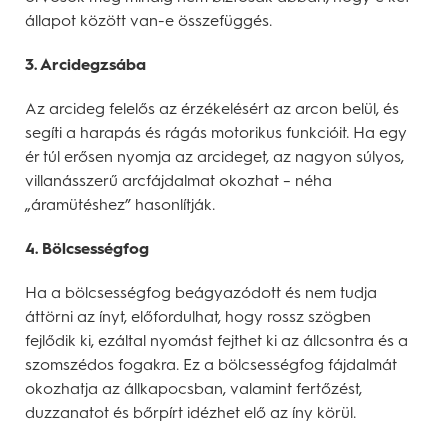
állapot között van-e összefüggés.
3. Arcidegzsába
Az arcideg felelős az érzékelésért az arcon belül, és
segíti a harapás és rágás motorikus funkcióit. Ha egy
ér túl erősen nyomja az arcideget, az nagyon súlyos,
villanásszerű arcfájdalmat okozhat – néha
„áramütéshez” hasonlítják.
4. Bölcsességfog
Ha a bölcsességfog beágyazódott és nem tudja
áttörni az ínyt, előfordulhat, hogy rossz szögben
fejlődik ki, ezáltal nyomást fejthet ki az állcsontra és a
szomszédos fogakra. Ez a bölcsességfog fájdalmát
okozhatja az állkapocsban, valamint fertőzést,
duzzanatot és bőrpírt idézhet elő az íny körül.