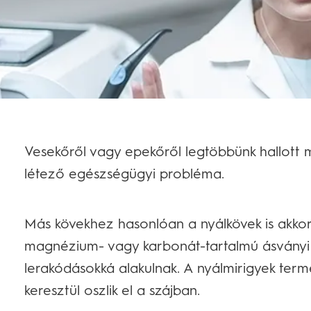
Vesekőről vagy epekőről legtöbbünk hallott m
létező egészségügyi probléma.
Más kövekhez hasonlóan a nyálkövek is akkor k
magnézium- vagy karbonát-tartalmú ásványi
lerakódásokká alakulnak. A nyálmirigyek term
keresztül oszlik el a szájban.