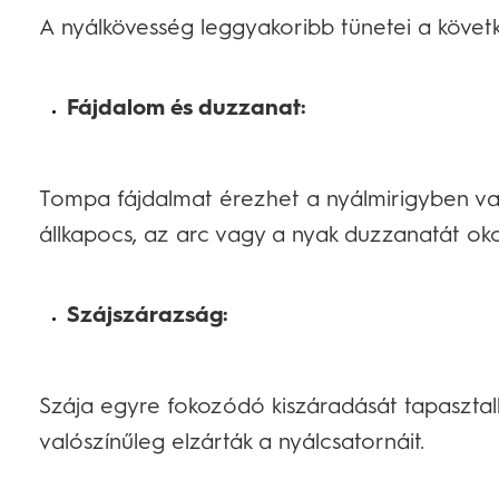
A nyálkövesség leggyakoribb tünetei a követ
Fájdalom és duzzanat:
Tompa fájdalmat érezhet a nyálmirigyben vag
állkapocs, az arc vagy a nyak duzzanatát oko
Szájszárazság:
Szája egyre fokozódó kiszáradását tapasztal
valószínűleg elzárták a nyálcsatornáit.