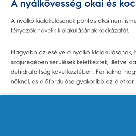
A nyálkövesség okai és koc
A nyálkő kialakulásának pontos okai nem ism
tényezők növelik kialakulásának kockázatát.
Nagyobb az esélye a nyálkő kialakulásának,
szájüregében sérülések keletkeztek, illetve k
dehidratáltság következtében. Férfiaknál nag
nőknél, és előfordulása gyakoribb az életkor
Házi gyógymódok nyálkőr
Nyálköves panaszok esetén léteznek olyan o
fogyasztása vagy vény nélkül kapható gyógys