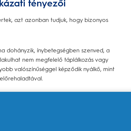
kázati tényezői
ertek, azt azonban tudjuk, hogy bizonyos
 ha dohányzik, ínybetegségben szenved, a
ialakulhat nem megfelelő táplálkozás vagy
yobb valószínűséggel képződik nyálkő, mint
 előrehaladtával.
e
tthoni gyógymódok – bizonyos ételek
zerek szedése –, amelyekkel kezelheti és akár