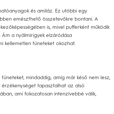
is hatóanyagok és amiláz. Ez utóbbi egy
ebben emészthető összetevőkre bontani. A
kezőképességében is, mivel pufferként működik
t. Ám a nyálmirigyek elzáródása
i kellemetlen tüneteket okozhat.
z tüneteket, mindaddig, amíg már késő nem lesz,
r érzékenységet tapasztalhat az alsó
ában, ami fokozatosan intenzívebbé válik,