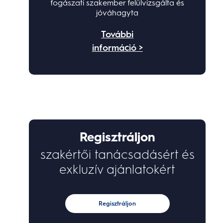
fogászati szakember felülvizsgálta és
jóváhagyta
További
információ >
Regisztráljon
szakértői tanácsadásért és
exkluzív ajánlatokért
Regisztráljon