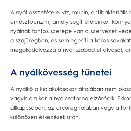
A nyál összetétele: víz, mucin, antibakteriál
emésztőenzim, amely segít ételeinket könny
nyálnak fontos szerepe van a szervezet véde
a szájüregben, és semlegesíti a káros savaka
megakadályozza a nyál szabad elfolyását, am
A nyálkövesség tünetei
A nyálkő a kialakulásakor általában nem oko
vagyis amikor a nyálcsatorna elzáródik. Ekko
állkapcsában, az arcüreg falában vagy a tork
különösen étkezések után.