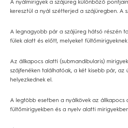
A nyálmirigyek a szájüreg különböző pontjain
keresztül a nyál szétterjed a szájüregben. A 
A legnagyobb pár a szájüreg hátsó részén tal
fülek alatt és előtt, melyeket fültőmirigyeknek
Az állkapocs alatti (submandibularis) mirigye
szájfenéken találhatóak, a két kisebb pár, az ú
helyezkednek el.
A legtöbb esetben a nyálkövek az állkapocs a
fültőmirigyekben és a nyelv alatti mirigyekben