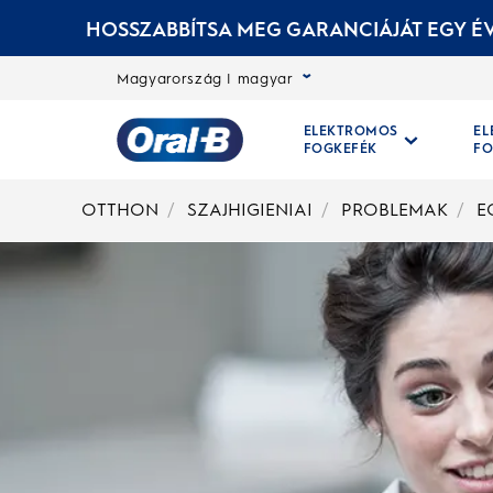
HOSSZABBÍTSA MEG GARANCIÁJÁT EGY ÉV
Magyarország | magyar
ELEKTROMOS
E
FOGKEFÉK
FO
Kezdőoldal
OTTHON
SZAJHIGIENIAI
PROBLEMAK
E