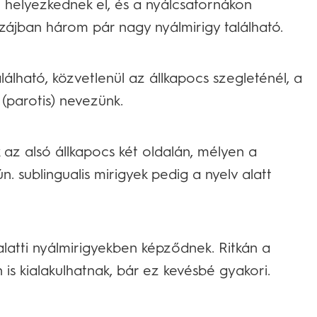
 helyezkednek el, és a nyálcsatornákon
szájban három pár nagy nyálmirigy található.
álható, közvetlenül az állkapocs szegleténél, a
 (parotis) nevezünk.
k az alsó állkapocs két oldalán, mélyen a
n. sublingualis mirigyek pedig a nyelv alatt
latti nyálmirigyekben képződnek. Ritkán a
 is kialakulhatnak, bár ez kevésbé gyakori.