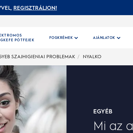
VEL,
REGISZTRÁLJON!
LEKTROMOS
FOGKRÉMEK
AJÁNLATOK
GKEFE PÓTFEJEK
GYEB SZAJHIGIENIAI PROBLEMAK
NYALKO
EGYÉB
Mi az a