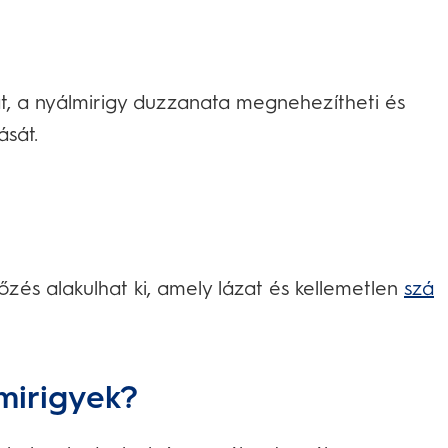
at, a nyálmirigy duzzanata megnehezítheti és
ását.
őzés alakulhat ki, amely lázat és kellemetlen
szá
mirigyek?