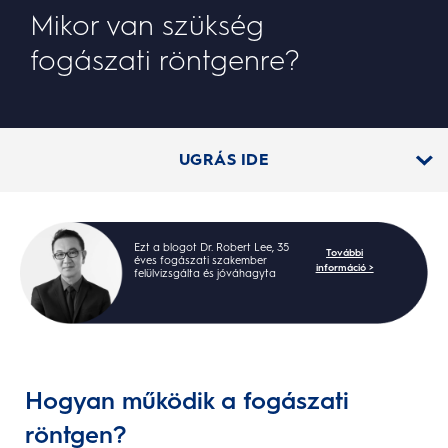
Mikor van szükség
fogászati röntgenre?
UGRÁS IDE
Ezt a blogot Dr. Robert Lee, 35
További
éves fogászati szakember
információ >
felülvizsgálta és jóváhagyta
Hogyan működik a fogászati
röntgen?