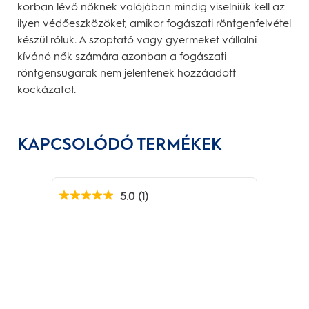
korban lévő nőknek valójában mindig viselniük kell az
ilyen védőeszközöket, amikor fogászati röntgenfelvétel
készül róluk. A szoptató vagy gyermeket vállalni
kívánó nők számára azonban a fogászati
röntgensugarak nem jelentenek hozzáadott
kockázatot.
KAPCSOLÓDÓ TERMÉKEK
5.0
(1)
5.0
0.0
az
az
elérhető
el
5
5
csillagból.
csi
1
értékelés