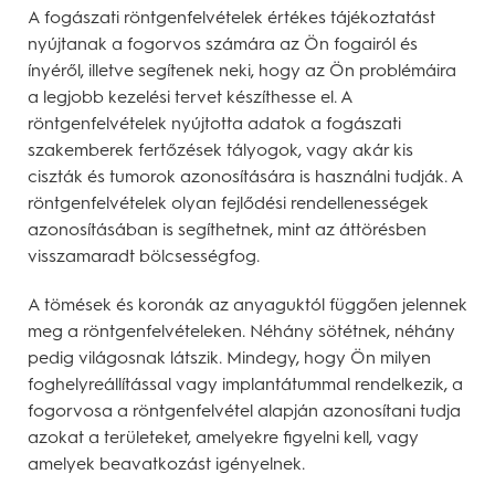
A fogászati röntgenfelvételek értékes tájékoztatást
nyújtanak a fogorvos számára az Ön fogairól és
ínyéről, illetve segítenek neki, hogy az Ön problémáira
a legjobb kezelési tervet készíthesse el. A
röntgenfelvételek nyújtotta adatok a fogászati
szakemberek fertőzések tályogok, vagy akár kis
ciszták és tumorok azonosítására is használni tudják. A
röntgenfelvételek olyan fejlődési rendellenességek
azonosításában is segíthetnek, mint az áttörésben
visszamaradt bölcsességfog.
A tömések és koronák az anyaguktól függően jelennek
meg a röntgenfelvételeken. Néhány sötétnek, néhány
pedig világosnak látszik. Mindegy, hogy Ön milyen
foghelyreállítással vagy implantátummal rendelkezik, a
fogorvosa a röntgenfelvétel alapján azonosítani tudja
azokat a területeket, amelyekre figyelni kell, vagy
amelyek beavatkozást igényelnek.