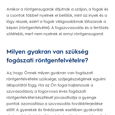
Amikor a röntgensugarak átjutnak a szájon, a fogak és
a csontok többet nyelnek el belőlük, mint az ínyek és a
lágy részek, ezért a fogak világosabbnak látszanak a
képen (röntgenfelvétel). A fogszuvasodás és a fertőzés
sötétebb, mert nem nyelnek el annyi röntgensugarat.
Milyen gyakran van szükség
fogászati röntgenfelvételre?
Az, hogy Önnek milyen gyakran van fogászati
röntgenfelvételre szüksége, szájegészségének egyéni
állapotától függ. Ha az Ön fogai hajlamosak a
szuvasodásra, a fogorvosa éves fogászati
röntgenfelvétel készítését javasolhatja a gyenge
pontok azonosítása a szuvasodás továbbterjedése
előtt. A gyerekek és tinédzserek esetében gyakoribb