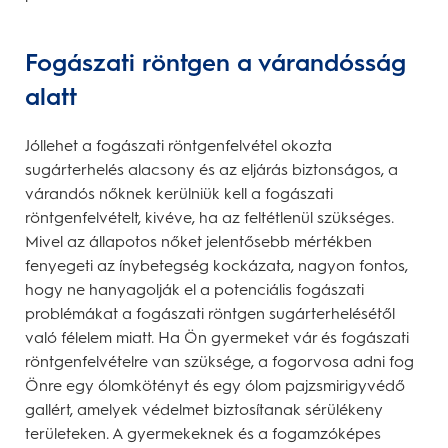
Fogászati röntgen a várandósság
alatt
Jóllehet a fogászati röntgenfelvétel okozta
sugárterhelés alacsony és az eljárás biztonságos, a
várandós nőknek kerülniük kell a fogászati
röntgenfelvételt, kivéve, ha az feltétlenül szükséges.
Mivel az állapotos nőket jelentősebb mértékben
fenyegeti az ínybetegség kockázata, nagyon fontos,
hogy ne hanyagolják el a potenciális fogászati
problémákat a fogászati röntgen sugárterhelésétől
való félelem miatt. Ha Ön gyermeket vár és fogászati
röntgenfelvételre van szüksége, a fogorvosa adni fog
Önre egy ólomkötényt és egy ólom pajzsmirigyvédő
gallért, amelyek védelmet biztosítanak sérülékeny
területeken. A gyermekeknek és a fogamzóképes