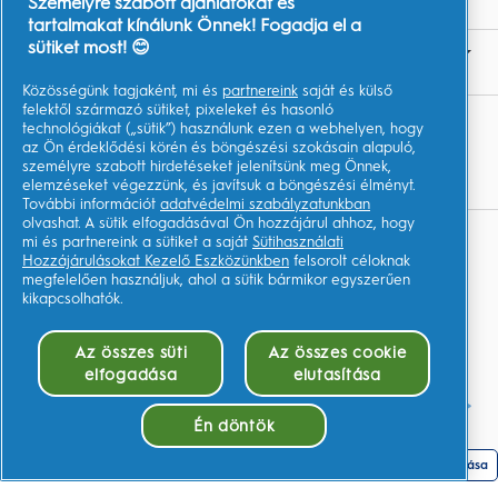
Személyre szabott ajánlatokat és
tartalmakat kínálunk Önnek! Fogadja el a
sütiket most! 😊
LÉPJEN VELÜNK KAPCSOLATBA!
Közösségünk tagjaként, mi és
partnereink
saját és külső
felektől származó sütiket, pixeleket és hasonló
TOVÁBBI RÉSZLETEK
technológiákat („sütik”) használunk ezen a webhelyen, hogy
az Ön érdeklődési körén és böngészési szokásain alapuló,
Youtube.com
személyre szabott hirdetéseket jelenítsünk meg Önnek,
elemzéseket végezzünk, és javítsuk a böngészési élményt.
További információt
adatvédelmi szabályzatunkban
olvashat. A sütik elfogadásával Ön hozzájárul ahhoz, hogy
mi és partnereink a sütiket a saját
Sütihasználati
Adataim
Hozzájárulásokat Kezelő Eszközünkben
felsorolt céloknak
megfelelően használjuk, ahol a sütik bármikor egyszerűen
Felhasználási Feltételek
kikapcsolhatók.
Adatvédelmi közlemény
Az összes süti
Az összes cookie
Akadálymentességi nyilatkozat
elfogadása
elutasítása
AdChoices
Én döntök
Sütik elfogadása