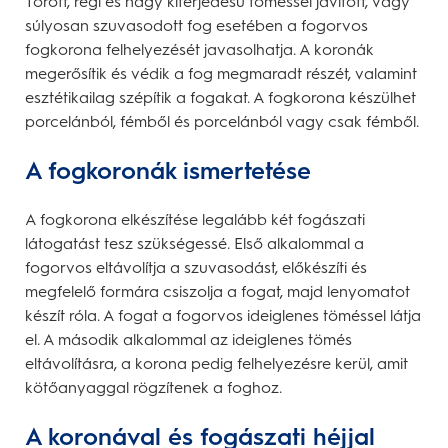
Törött, régi és nagy kiterjedésű töméssel javított, vagy
súlyosan szuvasodott fog esetében a fogorvos
fogkorona felhelyezését javasolhatja. A koronák
megerősítik és védik a fog megmaradt részét, valamint
esztétikailag szépítik a fogakat. A fogkorona készülhet
porcelánból, fémből és porcelánból vagy csak fémből.
A fogkoronák ismertetése
A fogkorona elkészítése legalább két fogászati
látogatást tesz szükségessé. Első alkalommal a
fogorvos eltávolítja a szuvasodást, előkészíti és
megfelelő formára csiszolja a fogat, majd lenyomatot
készít róla. A fogat a fogorvos ideiglenes töméssel látja
el. A második alkalommal az ideiglenes tömés
eltávolításra, a korona pedig felhelyezésre kerül, amit
kötőanyaggal rögzítenek a foghoz.
A koronával és fogászati héjjal