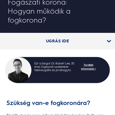
Fogászati korona:
Hogyan működik a
fogkorona?
UGRÁS IDE
Ezt a blogot Dr. Robert Lee, 35
További
éves fogászati szakember
információ >
felülvizsgálta és jóváhagyta
Szükség van-e fogkoronára?