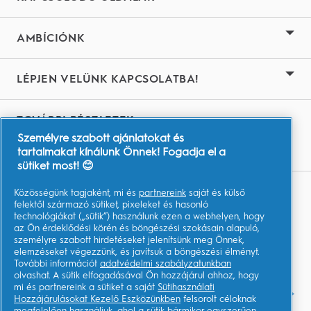
AMBÍCIÓNK
LÉPJEN VELÜNK KAPCSOLATBA!
TOVÁBBI RÉSZLETEK
Személyre szabott ajánlatokat és
Youtube.com
tartalmakat kínálunk Önnek! Fogadja el a
sütiket most! 😊
Közösségünk tagjaként, mi és
partnereink
saját és külső
Adataim
felektől származó sütiket, pixeleket és hasonló
technológiákat („sütik”) használunk ezen a webhelyen, hogy
Felhasználási Feltételek
az Ön érdeklődési körén és böngészési szokásain alapuló,
személyre szabott hirdetéseket jelenítsünk meg Önnek,
Adatvédelmi közlemény
elemzéseket végezzünk, és javítsuk a böngészési élményt.
További információt
adatvédelmi szabályzatunkban
Akadálymentességi nyilatkozat
olvashat. A sütik elfogadásával Ön hozzájárul ahhoz, hogy
mi és partnereink a sütiket a saját
Sütihasználati
AdChoices
Hozzájárulásokat Kezelő Eszközünkben
felsorolt céloknak
megfelelően használjuk, ahol a sütik bármikor egyszerűen