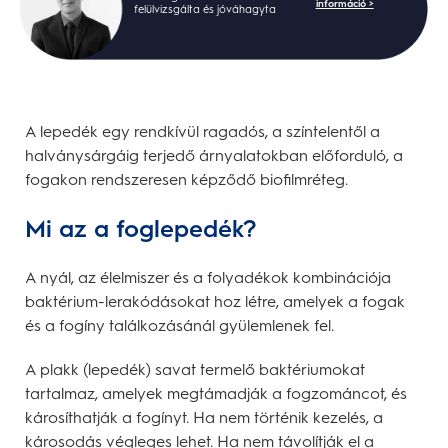
információ >
felülvizsgálta és jóváhagyta
A lepedék egy rendkívül ragadós, a színtelentől a
halványsárgáig terjedő árnyalatokban előforduló, a
fogakon rendszeresen képződő biofilmréteg.
Mi az a foglepedék?
A nyál, az élelmiszer és a folyadékok kombinációja
baktérium-lerakódásokat hoz létre, amelyek a fogak
és a fogíny találkozásánál gyülemlenek fel.
A plakk (lepedék) savat termelő baktériumokat
tartalmaz, amelyek megtámadják a fogzománcot, és
károsíthatják a fogínyt. Ha nem történik kezelés, a
károsodás végleges lehet. Ha nem távolítják el a