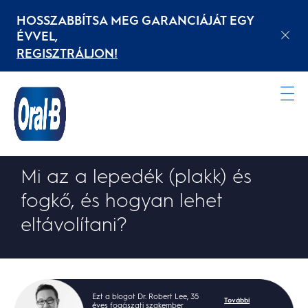
HOSSZABBÍTSA MEG GARANCIÁJÁT EGY
ÉVVEL,
REGISZTRÁLJON!
Kezdőoldal
FOGLEPEDÉK ÉS FOGKŐ
Mi az a lepedék (plakk) és
fogkő, és hogyan lehet
eltávolítani?
Ezt a blogot Dr. Robert Lee, 35
További
éves fogászati szakember