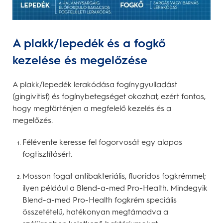
A plakk/lepedék és a fogkő
kezelése és megelőzése
A plakk/lepedék lerakódása fogínygyulladást
(gingivitist) és fogínybetegséget okozhat, ezért fontos,
hogy megtörténjen a megfelelő kezelés és a
megelőzés.
Félévente keresse fel fogorvosát egy alapos
fogtisztításért.
Mosson fogat antibakteriális, fluoridos fogkrémmel;
ilyen például a Blend-a-med Pro-Health. Mindegyik
Blend-a-med Pro-Health fogkrém speciális
összetételű, hatékonyan megtámadva a