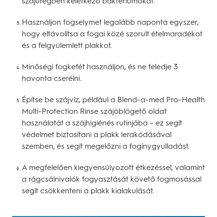
szájüregben keletkező baktériumokat.
Használjon fogselymet legalább naponta egyszer,
hogy eltávolítsa a fogai közé szorult ételmaradékot
és a felgyülemlett plakkot.
Minőségi fogkefét használjon, és ne feledje 3
havonta cserélni.
Építse be szájvíz, például a Blend-a-med Pro-Health
Multi-Protection Rinse szájöblögető oldat
használatát a szájhigiénés rutinjába – ez segít
védelmet biztosítani a plakk lerakódásával
szemben, és segít megelőzni a fogínygyulladást.
A megfelelően kiegyensúlyozott étkezéssel, valamint
a rágcsálnivalók fogyasztását követő fogmosással
segít csökkenteni a plakk kialakulását.