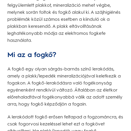
felgyülemlett plakkot, mineralizáció mehet végbe,
melynek során foltok és fogkő alakul ki. A szájhigiénés
problémák közül számos esetben a kiinduló ok a
plakkban keresendő. A plakk eltávolításának
leghatékonyabb módja az elektromos fogkefe
használata.
Mi az a fogkő?
A fogkő egy olyan sárgás-barnás színű lerakódás,
amely a plakk/lepedék mineralizációjával keletkezik a
fogakon. A fogkő-lerakódásra való fogékonyság
egyénenként rendkívül változó. Általában az életkor
előrehaladtával fogékonyabbá válik az adott személy
arra, hogy fogkő képződjön a fogain.
A lerakódott fogkő erősen feltapad a fogzománcra, és
csak fogorvosi kezeléssel lehet ezt a fogkövet
eltávolítani. Ha plakk/lepedék vagy fogkő