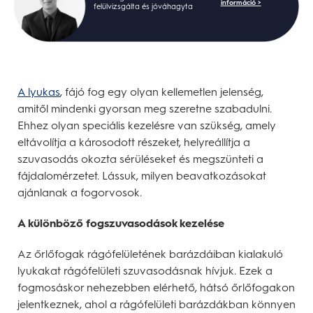
információ >
felülvizsgálta és jóváhagyta
A lyukas
, fájó fog egy olyan kellemetlen jelenség,
amitől mindenki gyorsan meg szeretne szabadulni.
Ehhez olyan speciális kezelésre van szükség, amely
eltávolítja a károsodott részeket, helyreállítja a
szuvasodás okozta sérüléseket és megszünteti a
fájdalomérzetet. Lássuk, milyen beavatkozásokat
ajánlanak a fogorvosok.
A különböző fogszuvasodások kezelése
Az őrlőfogak rágófelületének barázdáiban kialakuló
lyukakat rágófelületi szuvasodásnak hívjuk. Ezek a
fogmosáskor nehezebben elérhető, hátsó őrlőfogakon
jelentkeznek, ahol a rágófelületi barázdákban könnyen