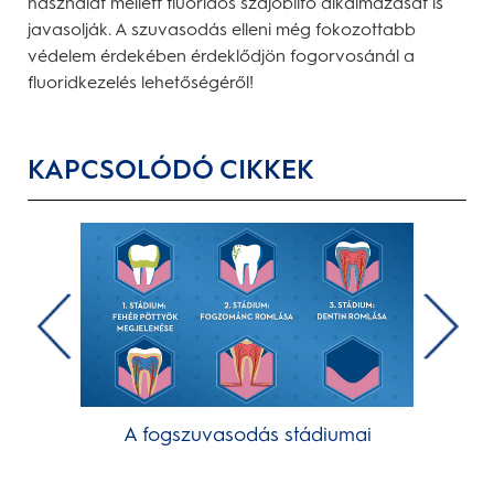
használat mellett fluoridos szájöblítő alkalmazását is
javasolják. A szuvasodás elleni még fokozottabb
védelem érdekében érdeklődjön fogorvosánál a
fluoridkezelés lehetőségéről!
KAPCSOLÓDÓ CIKKEK
A fogszuvasodás stádiumai