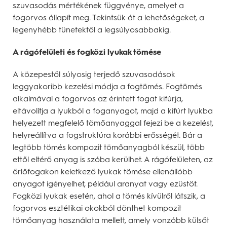
szuvasodás mértékének függvénye, amelyet a
fogorvos állapít meg. Tekintsük át a lehetőségeket, a
legenyhébb tünetektől a legsúlyosabbakig.
A rágófelületi és fogközi lyukak tömése
A közepestől súlyosig terjedő szuvasodások
leggyakoribb kezelési módja a fogtömés. Fogtömés
alkalmával a fogorvos az érintett fogat kifúrja,
eltávolítja a lyukból a foganyagot, majd a kifúrt lyukba
helyezett megfelelő tömőanyaggal fejezi be a kezelést,
helyreállítva a fogstruktúra korábbi erősségét. Bár a
legtöbb tömés kompozit tömőanyagból készül, több
ettől eltérő anyag is szóba kerülhet. A rágófelületen, az
őrlőfogakon keletkező lyukak tömése ellenállóbb
anyagot igényelhet, például aranyat vagy ezüstöt.
Fogközi lyukak esetén, ahol a tömés kívülről látszik, a
fogorvos esztétikai okokból dönthet kompozit
tömőanyag használata mellett, amely vonzóbb külsőt