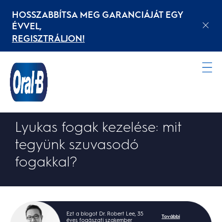
HOSSZABBÍTSA MEG GARANCIÁJÁT EGY
ÉVVEL,
REGISZTRÁLJON!
Kezdőoldal
FOGROMLÁS ÉS FOGSZUVASODÁS
Lyukas fogak kezelése: mit
tegyünk szuvasodó
fogakkal?
Ezt a blogot Dr. Robert Lee, 35
További
éves fogászati szakember