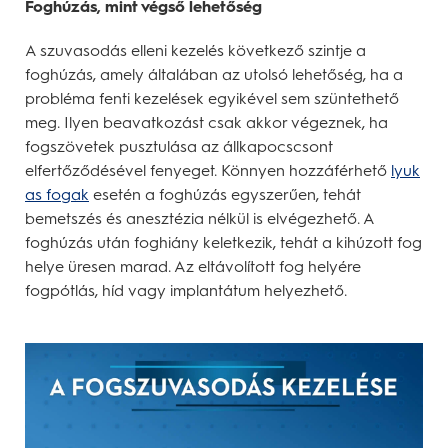
Foghúzás, mint végső lehetőség
A szuvasodás elleni kezelés következő szintje a
foghúzás, amely általában az utolsó lehetőség, ha a
probléma fenti kezelések egyikével sem szüntethető
meg. Ilyen beavatkozást csak akkor végeznek, ha
fogszövetek pusztulása az állkapocscsont
elfertőződésével fenyeget. Könnyen hozzáférhető
lyuk
as fogak
esetén a foghúzás egyszerűen, tehát
bemetszés és anesztézia nélkül is elvégezhető. A
foghúzás után foghiány keletkezik, tehát a kihúzott fog
helye üresen marad. Az eltávolított fog helyére
fogpótlás, híd vagy implantátum helyezhető.