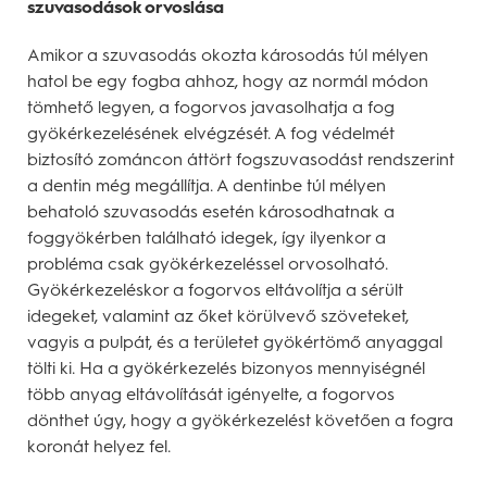
szuvasodások orvoslása
Amikor a szuvasodás okozta károsodás túl mélyen
hatol be egy fogba ahhoz, hogy az normál módon
tömhető legyen, a fogorvos javasolhatja a fog
gyökérkezelésének elvégzését. A fog védelmét
biztosító zománcon áttört fogszuvasodást rendszerint
a dentin még megállítja. A dentinbe túl mélyen
behatoló szuvasodás esetén károsodhatnak a
foggyökérben található idegek, így ilyenkor a
probléma csak gyökérkezeléssel orvosolható.
Gyökérkezeléskor a fogorvos eltávolítja a sérült
idegeket, valamint az őket körülvevő szöveteket,
vagyis a pulpát, és a területet gyökértömő anyaggal
tölti ki. Ha a gyökérkezelés bizonyos mennyiségnél
több anyag eltávolítását igényelte, a fogorvos
dönthet úgy, hogy a gyökérkezelést követően a fogra
koronát helyez fel.