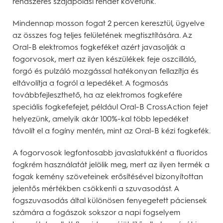
rendszeres szájápolási rendet követünk.
Mindennap mosson fogat 2 percen keresztül, ügyelve
az összes fog teljes felületének megtisztítására. Az
Oral-B elektromos fogkeféket azért javasolják a
fogorvosok, mert az ilyen készülékek feje oszcilláló,
forgó és pulzáló mozgással hatékonyan fellazítja és
eltávolítja a fogról a lepedéket. A fogmosás
továbbfejleszthető, ha az elektromos fogkefére
speciális fogkefefejet, például Oral-B CrossAction fejet
helyezünk, amelyik akár 100%-kal több lepedéket
távolít el a fogíny mentén, mint az Oral-B kézi fogkefék.
A fogorvosok legfontosabb javaslatukként a fluoridos
fogkrém használatát jelölik meg, mert az ilyen termék a
fogak kemény szöveteinek erősítésével bizonyítottan
jelentős mértékben csökkenti a szuvasodást. A
fogszuvasodás által különösen fenyegetett páciensek
számára a fogászok sokszor a napi fogselyem