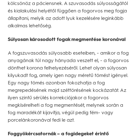
kölcsönöz a páciensnek. A szuvasodás súlyosságától
és kialakulási helyétől függően a fogorvos meg fogja
állapítani, melyik az adott lyuk kezelésére leginkább
alkalmas lehetőség.
Súlyosan károsodott fogak megmentése koronával
A fogszuvasodás súlyosabb eseteiben, - amikor a fog
anyagának túl nagy hányada veszett el, - a fogorvos
dönthet korona felhelyezéséről. Lehet olyan súlyosan
kilyukadt fog, amely igen nagy méretű tömést igényel.
Egy nagy tömés azonban fokozhatja a fog
megrepedésének majd széttörésének kockázatát. Az
ilyen szintű sérülés korrekciójakor a fogorvos
megkísérelheti a fog megmentését, melynek során a
fog maradékát kijavítja, végül pedig fém- vagy
porcelánkoronával fedi le azt.
Foggyökércsatornák – a fogidegeket érintő