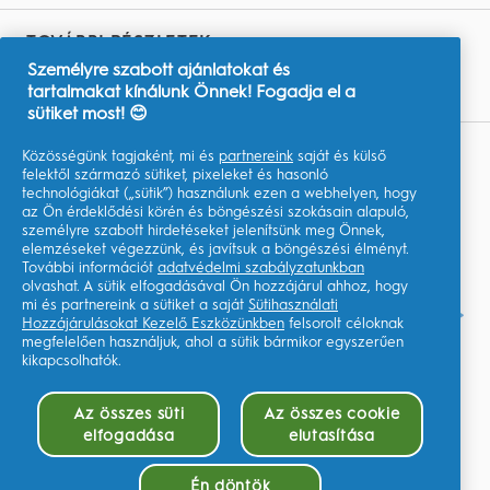
TOVÁBBI RÉSZLETEK
Személyre szabott ajánlatokat és
Youtube.com
tartalmakat kínálunk Önnek! Fogadja el a
sütiket most! 😊
Közösségünk tagjaként, mi és
partnereink
saját és külső
Adataim
felektől származó sütiket, pixeleket és hasonló
technológiákat („sütik”) használunk ezen a webhelyen, hogy
Felhasználási Feltételek
az Ön érdeklődési körén és böngészési szokásain alapuló,
személyre szabott hirdetéseket jelenítsünk meg Önnek,
Adatvédelmi közlemény
elemzéseket végezzünk, és javítsuk a böngészési élményt.
További információt
adatvédelmi szabályzatunkban
Akadálymentességi nyilatkozat
olvashat. A sütik elfogadásával Ön hozzájárul ahhoz, hogy
mi és partnereink a sütiket a saját
Sütihasználati
AdChoices
Hozzájárulásokat Kezelő Eszközünkben
felsorolt céloknak
megfelelően használjuk, ahol a sütik bármikor egyszerűen
kikapcsolhatók.
Az összes süti
Az összes cookie
elfogadása
elutasítása
Oldaltérkép
©2026 Procter & Gamble
Én döntök