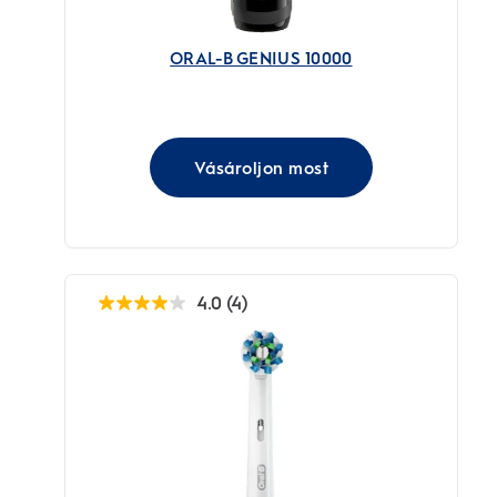
ORAL-B GENIUS 10000
Vásároljon most
4.0
(4)
4.0
az
elérhető
5
csillagból.
4
értékelés