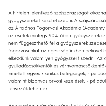
A hirtelen jelentkező szájszárazságot okozhat
gyógyszereket kezd el szedni. A szájszárazs
az Általános Fogorvosi Akadémia (Academy of
az esetek mintegy 90%-ában gyógyszerek sze
nem függeszthető fel a gyógyszerek szedése,
fogorvosunkat az egészségünkben bekövetkező
elkezdünk valamilyen gyógyszert szedni. Az a
gyulladáscsökkentők és vérnyomáscsökkentők
Emellett egyes krónikus betegségek, - példá
valamint bizonyos orvosi kezelések, - példáu
tényezők lehetnek.
Amennyiben szájszárazsága tartós és súlyos