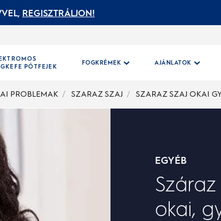
VEL,
REGISZTRÁLJON!
LEKTROMOS
FOGKRÉMEK
AJÁNLATOK
GKEFE PÓTFEJEK
IAI PROBLEMAK
SZARAZ SZAJ
SZARAZ SZAJ OKAI G
EGYÉB
Száraz 
okai, g