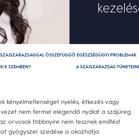
kezelés
 SZÁJSZÁRAZSÁGGAL ÖSSZEFÜGGŐ EGÉSZSÉGÜGYI PROBLÉMÁK
K-E SZEMBEN?
A SZÁJSZÁRAZSÁG TÜNETEINE
ek kényelmetlenséget nyelés, étkezés vagy
vezet nem termel elegendő nyálat a szájüreg
 az orvosok többnyire nem tesznek említést
ágot gyógyszer szedése is okozhatja.