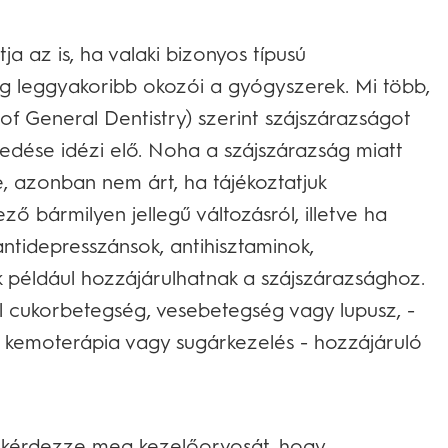
ja az is, ha valaki bizonyos típusú
ág leggyakoribb okozói a gyógyszerek. Mi több,
 General Dentistry) szerint szájszárazságot
dése idézi elő. Noha a szájszárazság miatt
 azonban nem árt, ha tájékoztatjuk
 bármilyen jellegű változásról, illetve ha
ntidepresszánsok, antihisztaminok,
 például hozzájárulhatnak a szájszárazsághoz.
ul cukorbetegség, vesebetegség vagy lupusz, -
l kemoterápia vagy sugárkezelés - hozzájáruló
, kérdezze meg kezelőorvosát, hogy