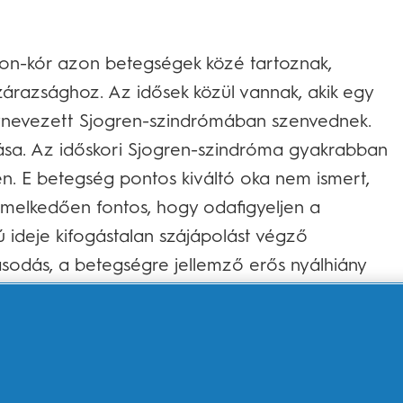
son-kór azon betegségek közé tartoznak,
zárazsághoz. Az idősek közül vannak, akik egy
nevezett Sjogren-szindrómában szenvednek.
dása. Az időskori Sjogren-szindróma gyakrabban
en. E betegség pontos kiváltó oka nem ismert,
emelkedően fontos, hogy odafigyeljen a
 ideje kifogástalan szájápolást végző
asodás, a betegségre jellemző erős nyálhiány
k a szájszárazsággal.