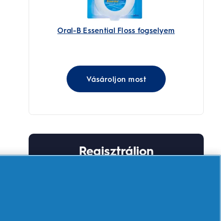
Oral-B Essential Floss fogselyem
Vásároljon most
Regisztráljon
szakértői tanácsadásért és
exkluzív ajánlatokért
Regisztráljon