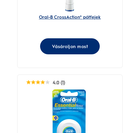
Oral-B CrossAction® pótfejek
Vásároljon most
4.0
(1)
4.0
az
elérhető
5
csillagból.
1
értékelés