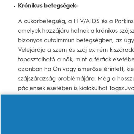
Krónikus betegségek:
A cukorbetegség, a HIV/AIDS és a Parkin
amelyek hozzájárulhatnak a krónikus szájs
bizonyos autoimmun betegségben, az úgy
Velejárója a szem és száj extrém kiszára
tapasztalható a nők, mint a férfiak esetéb
azonban ha Ön vagy ismerőse érintett, ki
szájszárazság problémájára. Még a hosszú
páciensek esetében is kialakulhat fogszuv
miatt.
Kábítószer-használat:
A metamfetaminok összefüggésbe hozható