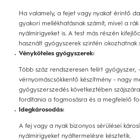
Ha valamely, a fejet vagy nyakat érintő d
gyakori mellékhatásnak számít, mivel a rák 
nyálmirigyeket is. A test más részén kife
használt gyógyszerek szintén okozhatnak 
Vényköteles gyógyszerek:
Több száz rendszeresen felírt gyógyszer, 
vérnyomáscsökkentő készítmény - nagy mé
gyógyszerszedés következtében szájszáraz
fordítania a fogmosásra és a megfelelő f
Idegkárosodás:
A fej vagy a nyak bizonyos sérülései káros
nyálmirigyeket nyáltermelésre késztetik.