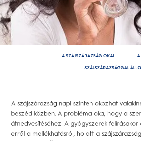
A SZÁJSZÁRAZSÁG OKAI
A
SZÁJSZÁRAZSÁGGAL ÁLLO
A szájszárazság napi szinten okozhat valakin
beszéd közben. A probléma oka, hogy a szer
átnedvesítéséhez. A gyógyszerek felírásakor
erről a mellékhatásról, holott a szájszárazs