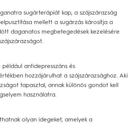
aganatra sugárterápiát kap, a szájszárazság
elpusztítása mellett a sugárzás károsítja a
jlődött daganatos megbetegedések kezelésére
szájszárazságot.
- például antidepresszáns és
rtékben hozzájárulhat a szájszárazsághoz. Aki
ságot tapasztal, annak különös gondot kell
ogselyem használatra.
íthatnak olyan idegeket, amelyek a