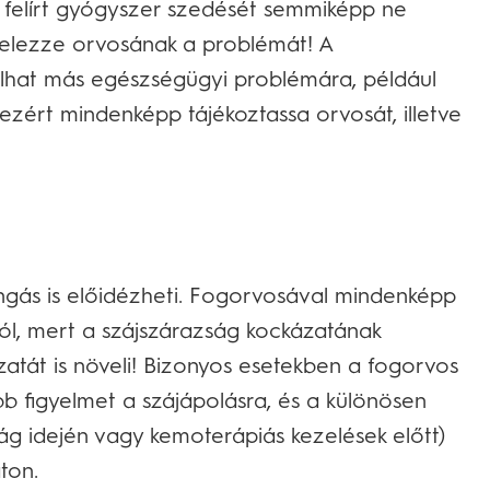
 felírt gyógyszer szedését semmiképp ne
jelezze orvosának a problémát! A
talhat más egészségügyi problémára, például
zért mindenképp tájékoztassa orvosát, illetve
ngás is előidézheti. Fogorvosával mindenképp
ól, mert a szájszárazság kockázatának
tát is növeli! Bizonyos esetekben a fogorvos
bb figyelmet a szájápolásra, és a különösen
g idején vagy kemoterápiás kezelések előtt)
ton.