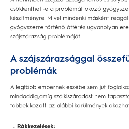
csökkentheti-e a problémát okozó gyógyszer 
készítményre. Mivel mindenki másként reagál
gyógyszerre történő áttérés ugyanolyan ere
szájszárazság problémáját.
A szájszárazsággal össze
problémák
A legtöbb embernek eszébe sem jut foglalko
mindaddig,amíg szájkiszáradást nem tapasztal
többek között az alábbi körülmények okozhat
Rákkezelések: