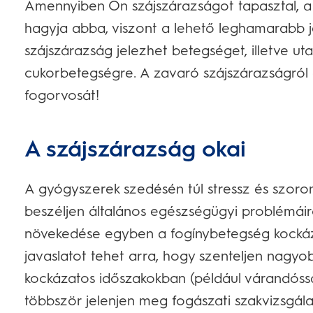
Amennyiben Ön szájszárazságot tapasztal, a
hagyja abba, viszont a lehető leghamarabb 
szájszárazság jelezhet betegséget, illetve u
cukorbetegségre. A zavaró szájszárazságról e
fogorvosát!
A szájszárazság okai
A gyógyszerek szedésén túl stressz és szoro
beszéljen általános egészségügyi problémáir
növekedése egyben a fogínybetegség kockáza
javaslatot tehet arra, hogy szenteljen nagyo
kockázatos időszakokban (például várandóssá
többször jelenjen meg fogászati szakvizsgála