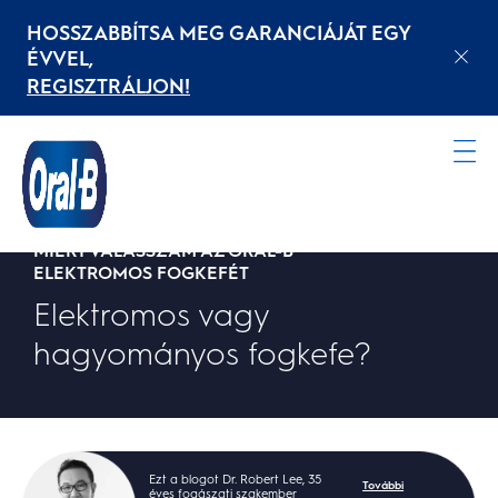
HOSSZABBÍTSA MEG GARANCIÁJÁT EGY
ÉVVEL,
REGISZTRÁLJON!
Kezdőoldal
MIÉRT VÁLASSZAM AZ ORAL-B
ELEKTROMOS FOGKEFÉT
Elektromos vagy
hagyományos fogkefe?
Ezt a blogot Dr. Robert Lee, 35
További
éves fogászati szakember