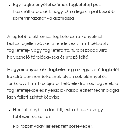
Egy fogkefenyéllel számos fogkefefej típus
használható azért, hogy Ön a legszimpatikusabb
sörtemintázatot választhassa
A legtöbb elektromos fogkefe extra kényelmet
biztosító jellemzőkkel is rendelkezik, mint például a
fogkefefej- vagy fogkefetartó, fürdőszobapultra
helyezhető tárolóegység és utazó töltő.
Hagyományos kézi fogkefe:
míg az egyszerű fogkefék
közelről sem rendelkeznek olyan sok előnnyel és
funkcióval, mint az újratölthető elektromos fogkefék, a
fogkefefejekbe és nyélkialakításba épített technológia
igen fejlett szintet képvisel:
Harántirányban döntött, extra-hosszú vagy
többszintes sörték
Polírozott vagy lekerekített sörtevégek