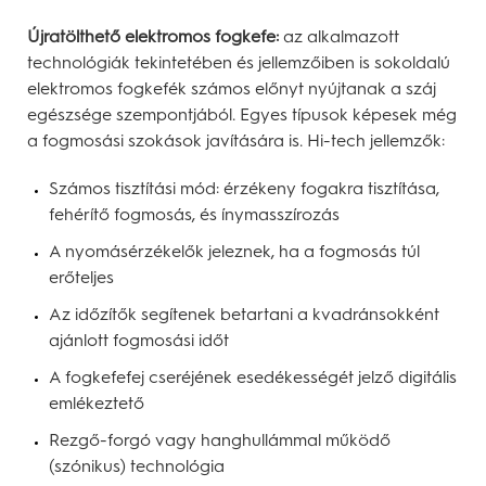
Újratölthető elektromos fogkefe:
az alkalmazott
technológiák tekintetében és jellemzőiben is sokoldalú
elektromos fogkefék számos előnyt nyújtanak a száj
egészsége szempontjából. Egyes típusok képesek még
a fogmosási szokások javítására is. Hi-tech jellemzők:
Számos tisztítási mód: érzékeny fogakra tisztítása,
fehérítő fogmosás, és ínymasszírozás
A nyomásérzékelők jeleznek, ha a fogmosás túl
erőteljes
Az időzítők segítenek betartani a kvadránsokként
ajánlott fogmosási időt
A fogkefefej cseréjének esedékességét jelző digitális
emlékeztető
Rezgő-forgó vagy hanghullámmal működő
(szónikus) technológia