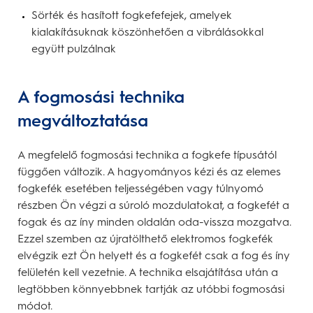
Sörték és hasított fogkefefejek, amelyek
kialakításuknak köszönhetően a vibrálásokkal
együtt pulzálnak
A fogmosási technika
megváltoztatása
A megfelelő fogmosási technika a fogkefe típusától
függően változik. A hagyományos kézi és az elemes
fogkefék esetében teljességében vagy túlnyomó
részben Ön végzi a súroló mozdulatokat, a fogkefét a
fogak és az íny minden oldalán oda-vissza mozgatva.
Ezzel szemben az újratölthető elektromos fogkefék
elvégzik ezt Ön helyett és a fogkefét csak a fog és íny
felületén kell vezetnie. A technika elsajátítása után a
legtöbben könnyebbnek tartják az utóbbi fogmosási
módot.