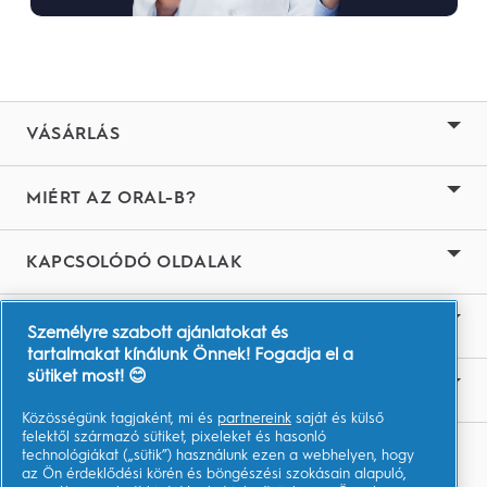
VÁSÁRLÁS
MIÉRT AZ ORAL-B?
KAPCSOLÓDÓ OLDALAK
AMBÍCIÓNK
Személyre szabott ajánlatokat és
tartalmakat kínálunk Önnek! Fogadja el a
sütiket most! 😊
LÉPJEN VELÜNK KAPCSOLATBA!
Közösségünk tagjaként, mi és
partnereink
saját és külső
felektől származó sütiket, pixeleket és hasonló
TOVÁBBI RÉSZLETEK
technológiákat („sütik”) használunk ezen a webhelyen, hogy
az Ön érdeklődési körén és böngészési szokásain alapuló,