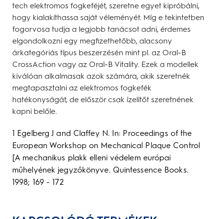
tech elektromos fogkeféjét, szeretne egyet kipróbálni,
hogy kialakíthassa saját véleményét. Míg e tekintetben
fogorvosa tudja a legjobb tanácsot adni, érdemes
elgondolkozni egy megfizethetőbb, alacsony
árkategóriás típus beszerzésén mint pl. az Oral-B
CrossAction vagy az Oral-B Vitality. Ezek a modellek
kiválóan alkalmasak azok számára, akik szeretnék
megtapasztalni az elektromos fogkefék
hatékonyságát, de először csak ízelítőt szeretnének
kapni belőle.
1 Egelberg J and Claffey N. In: Proceedings of the
European Workshop on Mechanical Plaque Control
[A mechanikus plakk elleni védelem európai
műhelyének jegyzőkönyve. Quintessence Books.
1998; 169 - 172