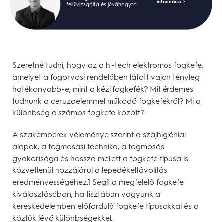
információ >
felülvizsgálta és jóváhagyta
Szeretné tudni, hogy az a hi-tech elektromos fogkefe,
amelyet a fogorvosi rendelőben látott vajon tényleg
hatékonyabb-e, mint a kézi fogkefék? Mit érdemes
tudnunk a ceruzaelemmel működő fogkefékről? Mi a
különbség a számos fogkefe között?
A szakemberek véleménye szerint a szájhigiéniai
alapok, a fogmosási technika, a fogmosás
gyakorisága és hossza mellett a fogkefe típusa is
közvetlenül hozzájárul a lepedékeltávolítás
eredményességéhez.1 Segít a megfelelő fogkefe
kiválasztásában, ha tisztában vagyunk a
kereskedelemben előforduló fogkefe típusokkal és a
köztük lévő különbségekkel.