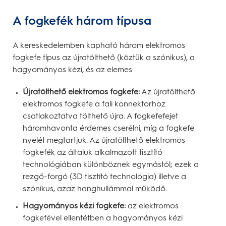
A fogkefék három típusa
A kereskedelemben kapható három elektromos
fogkefe típus az újratölthető (köztük a szónikus), a
hagyományos kézi, és az elemes
Újratölthető elektromos fogkefe:
Az újratölthető
elektromos fogkefe a fali konnektorhoz
csatlakoztatva tölthető újra. A fogkefefejet
háromhavonta érdemes cserélni, míg a fogkefe
nyelét megtartjuk. Az újratölthető elektromos
fogkefék az általuk alkalmazott tisztító
technológiában különböznek egymástól; ezek a
rezgő-forgó (3D tisztító technológia) illetve a
szónikus, azaz hanghullámmal működő.
Hagyományos kézi fogkefe:
az elektromos
fogkefével ellentétben a hagyományos kézi