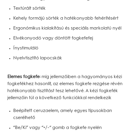
Textúrált sörték
Kehely formájú sörték a hatékonyabb fehérítésért
Ergonómikus kialakítású és speciális markolatú nyél
Elvékonyodó vagy döntött fogkefefej
Ínystimuláló
Nyelvtisztító lapocskák
Elemes fogkefe:
míg jellemzőiben a hagyományos kézi
fogkefékhez hasonlít, az elemes fogkefe rezgése révén
hatékonyabb tisztítást tesz lehetővé. A kézi fogkefék
jellemzőin túl a következő funkciókkal rendelkezik
Beépített ceruzaelem, amely egyes típusokban
cserélhető
“Be/Ki” vagy “+/-“ gomb a fogkefe nyelén