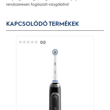
rendszeresen fogászati vizsgálatra!
KAPCSOLÓDÓ TERMÉKEK
0.0
0.0
az
elérhető
5
csillagból.