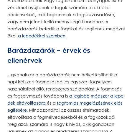
A barázdazárók vagy fogászati tömítőanyagok extra
védelmet nyújtanak a fogak számára azoknál a
pácienseknél, akik hajlamosak a fogszuvasodásra,
vagy nem jutnak kellő mennyiségű fluoridhoz. A
barázdazárók befedik a fogakat és segítenek megóvni
őket
a lepedékkel szemben.
Barázdazárók – érvek és
ellenérvek
Ugyanakkor a barázdazárók nem helyettesíthetik a
napi kétszeri fogmosásból és egyszeri fogselyem
használatból álló, rendszeres szájápolást. A fogmosás
és fogselymezés továbbra is
a legjobb módszer a lepe
dék eltávolítására
és a
fogromlás megelőzésének elős
egítésére.
Mindazonáltal az összes ételmaradék
eltávolítása a fogmélyedésekből és a fogközökből
még azok számára is nagy kihívás, akik gondosan
ügyelnek az alapos és rendszeres szájápolásra. A