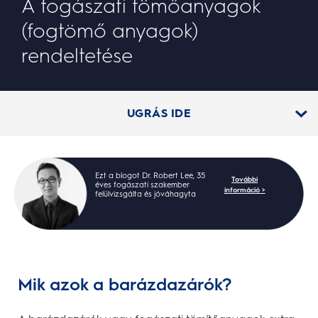
A fogászati tömőanyagok
(fogtömő anyagok)
rendeltetése
UGRÁS IDE
Ezt a blogot Dr. Robert Lee, 35
További
éves fogászati szakember
információ >
felülvizsgálta és jóváhagyta
Mik azok a barázdazárók?