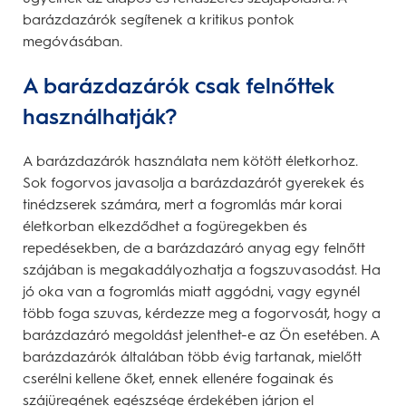
barázdazárók segítenek a kritikus pontok
megóvásában.
A barázdazárók csak felnőttek
használhatják?
A barázdazárók használata nem kötött életkorhoz.
Sok fogorvos javasolja a barázdazárót gyerekek és
tinédzserek számára, mert a fogromlás már korai
életkorban elkezdődhet a fogüregekben és
repedésekben, de a barázdazáró anyag egy felnőtt
szájában is megakadályozhatja a fogszuvasodást. Ha
jó oka van a fogromlás miatt aggódni, vagy egynél
több foga szuvas, kérdezze meg a fogorvosát, hogy a
barázdazáró megoldást jelenthet-e az Ön esetében. A
barázdazárók általában több évig tartanak, mielőtt
cserélni kellene őket, ennek ellenére fogainak és
szájüregének egészsége érdekében járjon el