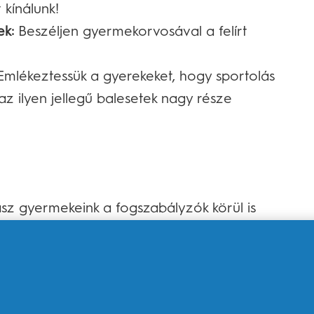
 kínálunk!
ek:
Beszéljen gyermekorvosával a felírt
mlékeztessük a gyerekeket, hogy sportolás
z ilyen jellegű balesetek nagy része
sz gyermekeink a fogszabályzók körül is
m segítségével eltávolítják az
mlékeztessük a gyerekeket, hogy sportolás
z ilyen jellegű balesetek nagy része