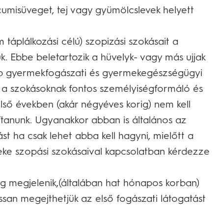
cumisüveget, tej vagy gyümölcslevek helyett
áplálkozási célú) szopizási szokásait a
k. Ebbe beletartozik a hüvelyk- vagy más ujjak
bb gyermekfogászati és gyermekegészségügyi
a szokásoknak fontos személyiségformáló és
ső években (akár négyéves korig) nem kell
ítanunk. Ugyanakkor abban is általános az
st ha csak lehet abba kell hagyni, mielőtt a
e szopási szokásaival kapcsolatban kérdezze
g megjelenik,(általában hat hónapos korban)
ssan megejthetjük az első fogászati látogatást