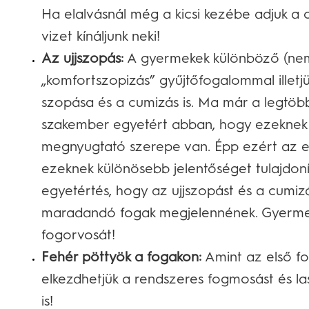
Ha elalvásnál még a kicsi kezébe adjuk a 
vizet kínáljunk neki!
Az ujjszopás:
A gyermekek különböző (nem t
„komfortszopizás” gyűjtőfogalommal illetjü
szopása és a cumizás is. Ma már a legtö
szakember egyetért abban, hogy ezeknek 
megnyugtató szerepe van. Épp ezért az el
ezeknek különösebb jelentőséget tulajdon
egyetértés, hogy az ujjszopást és a cumizá
maradandó fogak megjelennének. Gyermek
fogorvosát!
Fehér pöttyök a fogakon:
Amint az első fo
elkezdhetjük a rendszeres fogmosást és la
is!