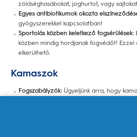
zöldséghasábokat, joghurtot, vagy sajtokat
Egyes antibiotikumok okozta elszíneződés
gyógyszerekkel kapcsolatban!
Sportolás közben keletkező fogsérülések:
E
közben mindig hordjanak fogvédőt! Ezzel a
elkerülhető.
Kamaszok
Fogszabályzók:
Ügyeljünk arra, hogy kama
alaposan megmossák a fogukat és fogselye
ételmaradékokat!
Sportolás közben keletkező fogsérülések:
E
közben mindig hordjanak fogvédőt! Ezzel a