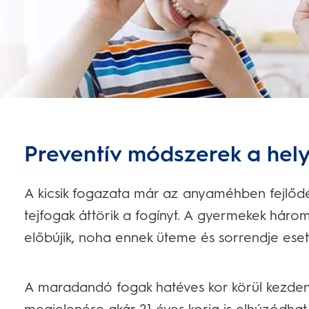
Preventív módszerek a hel
A kicsik fogazata már az anyaméhben fejlődé
tejfogak áttörik a fogínyt. A gyermekek háro
előbújik, noha ennek üteme és sorrendje eset
A maradandó fogak hatéves kor körül kezde