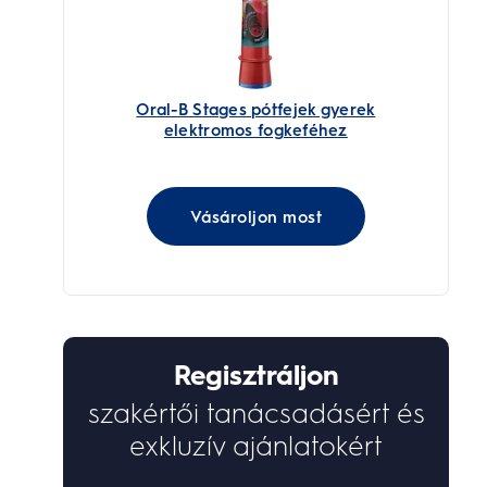
Oral-B Stages pótfejek gyerek
elektromos fogkeféhez
Vásároljon most
Regisztráljon
szakértői tanácsadásért és
exkluzív ajánlatokért