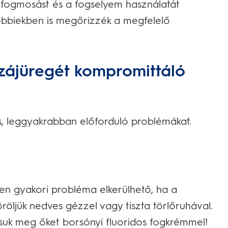
fogmosást és a fogselyem használatát
őbbiekben is megőrizzék a megfelelő
zájüregét kompromittáló
s, leggyakrabban előforduló problémákat.
en gyakori probléma elkerülhető, ha a
röljük nedves gézzel vagy tiszta törlőruhával.
suk meg őket borsónyi fluoridos fogkrémmel!