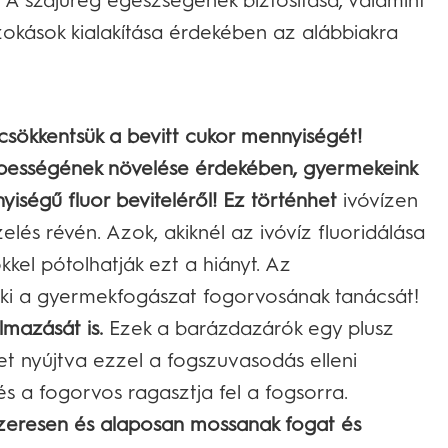
. A szájüreg egészségének biztosítása, valamint
szokások kialakítása érdekében az alábbiakra
csökkentsük a bevitt cukor mennyiségét!
pességének növelése érdekében, gyermekeink
ségű fluor beviteléről! Ez történhet
ivóvízen
zelés révén. Azok, akiknél az ivóvíz fluoridálása
kel pótolhatják ezt a hiányt. Az
k ki a gyermekfogászat fogorvosának tanácsát!
mazását is.
Ezek a barázdazárók egy plusz
et nyújtva ezzel a fogszuvasodás elleni
 a fogorvos ragasztja fel a fogsorra.
zeresen és alaposan mossanak fogat és