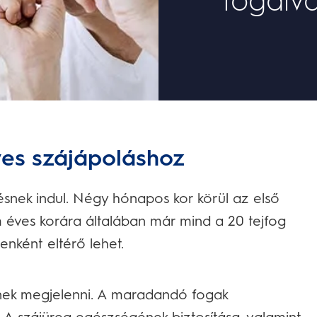
yes szájápoláshoz
snek indul. Négy hónapos kor körül az első
m éves korára általában már mind a 20 tejfog
enként eltérő lehet.
nek megjelenni. A maradandó fogak