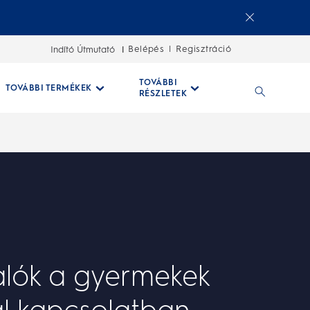
Belépés
Regisztráció
Indító Útmutató
|
TOVÁBBI
TOVÁBBI TERMÉKEK
RÉSZLETEK
alók a gyermekek
al kapcsolatban