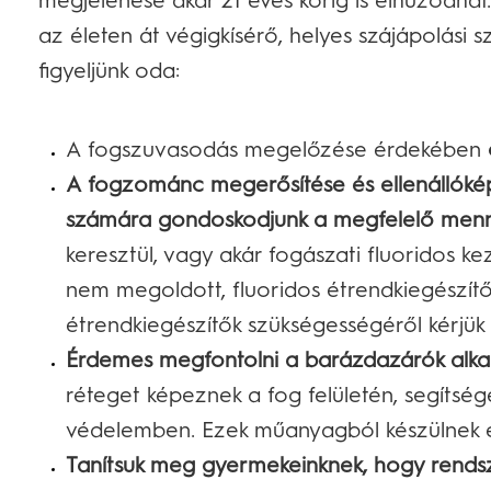
megjelenése akár 21 éves korig is elhúzódhat
az életen át végigkísérő, helyes szájápolási 
figyeljünk oda:
A fogszuvasodás megelőzése érdekében
A fogzománc megerősítése és ellenállóké
számára gondoskodjunk a megfelelő mennyi
keresztül, vagy akár fogászati fluoridos ke
nem megoldott, fluoridos étrendkiegészítők
étrendkiegészítők szükségességéről kérjü
Érdemes megfontolni a barázdazárók alkal
réteget képeznek a fog felületén, segítség
védelemben. Ezek műanyagból készülnek és
Tanítsuk meg gyermekeinknek, hogy rends