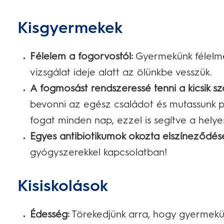
Kisgyermekek
Félelem a fogorvostól:
Gyermekünk félelmét
vizsgálat ideje alatt az ölünkbe vesszük.
A fogmosást rendszeressé tenni a kicsik s
bevonni az egész családot és mutassunk p
fogat minden nap, ezzel is segítve a helyes
Egyes antibiotikumok okozta elszíneződés
gyógyszerekkel kapcsolatban!
Kisiskolások
Édesség:
Törekedjünk arra, hogy gyermekün