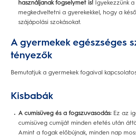
használjanak fogselymet is!
Igyekezzünk a 
megkedveltetni a gyerekekkel, hogy a kés
szájápolási szokásokat.
A gyermekek egészséges s
tényezők
Bemutatjuk a gyermekek fogaival kapcsolato
Kisbabák
A cumisüveg és a fogszuvasodás:
Ez az ig
cumisüveg cumiját minden etetés után áttö
Amint a fogak előbújnak, minden nap mos